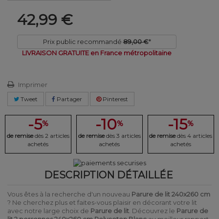
42,99 €
Prix public recommandé
89,00 €
*
LIVRAISON GRATUITE en France métropolitaine
Imprimer
Tweet
Partager
Pinterest
-5
-10
-15
%
%
%
de remise
dès 2 articles
de remise
dès 3 articles
de remise
dès 4 articles
achetés
achetés
achetés
DESCRIPTION DÉTAILLÉE
Vous êtes à la recherche d'un nouveau
Parure de lit 240x260 cm
? Ne cherchez plus et faites-vous plaisir en décorant votre lit
avec notre large choix de
Parure de lit
. Découvrez le
Parure de