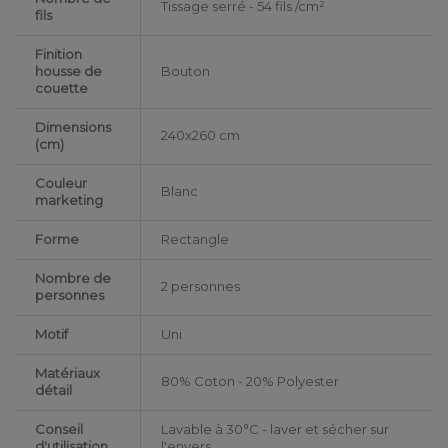
Tissage serré - 54 fils /cm²
fils
Finition
housse de
Bouton
couette
Dimensions
240x260 cm
(cm)
Couleur
Blanc
marketing
Forme
Rectangle
Nombre de
2 personnes
personnes
Motif
Uni
Matériaux
80% Coton - 20% Polyester
détail
Conseil
Lavable à 30°C - laver et sécher sur
d'utilisation
l'envers