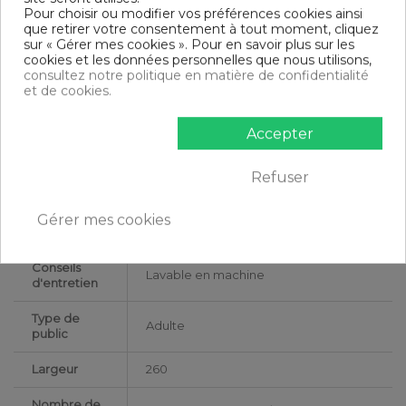
240 x 220 cm - 240 x 220 cm : 2 personnes
Pour choisir ou modifier vos préférences cookies ainsi
260 x 240 cm - 240 x 260 cm : 2 personnes
que retirer votre consentement à tout moment, cliquez
sur « Gérer mes cookies ». Pour en savoir plus sur les
Contenu
cookies et les données personnelles que nous utilisons,
1 housse de couette 260x240 cm + 2 taies d'oreiller
consultez notre politique en matière de confidentialité
et de cookies.
DESCRIPTIF TECHNIQUE
Accepter
Certification
Oeko-Tex®
Refuser
Longueur
240
Gérer mes cookies
Matériaux
Polycoton
Conseils
Lavable en machine
d'entretien
Type de
Adulte
public
Largeur
260
Nombre de