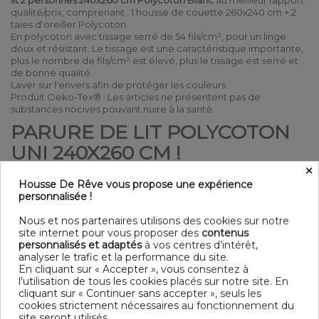
lit 2 personnes 240x260 cm Polycoton Blanc
au meilleur rapport
qualité/prix, comprenant : 1 housse de couette 260x240 cm + 2
taies d'oreiller Polycoton.
En polycoton avec tissage serré de 54 fils/cm², pour un linge
doux et résistant. Le tissage est une caractéristique importante,
plus le nombre de fils/cm² est élevé, plus le tissage est serré et
de bonne qualité.
Laver sur l'envers afin de protéger les couleurs
Produit Oeko-Tex® : Les articles ne présentent pas de
substances nocives pouvant nuire à la santé.
PARURE DE LIT POLYCOTON
UNI 240X260 CM !
×
Détail
Housse De Rêve vous propose une expérience
Matière : 80% Coton - 20% Polyester
personnalisée !
uni
Entretien : Lavable à 30°C - laver et sécher sur l'envers
Nous et nos partenaires utilisons des cookies sur notre
Finition housse de couette : Bouton
site internet pour vous proposer des
contenus
Modèle : Blanc
personnalisés et adaptés
à vos centres d’intérêt,
Tissage serré - 54 fils /cm²
analyser le trafic et la performance du site.
En cliquant sur « Accepter », vous consentez à
Dimensions & Guide
l'utilisation de tous les cookies placés sur notre site. En
Housse de couette
cliquant sur « Continuer sans accepter », seuls les
140 x 200 cm - 160 x 200 cm : 1 personne
cookies strictement nécessaires au fonctionnement du
200x200 cm : 1-2 personnes
site seront utilisés.