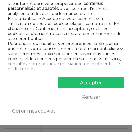
Modèle : Verveine
site internet pour vous proposer des
contenus
Tissage serré - 57 fils /cm²
personnalisés et adaptés
à vos centres d’intérêt,
analyser le trafic et la performance du site.
DIMENSIONS & GUIDE
En cliquant sur « Accepter », vous consentez à
l'utilisation de tous les cookies placés sur notre site. En
Housse de couette
cliquant sur « Continuer sans accepter », seuls les
140 x 200 cm : 1 personne
cookies strictement nécessaires au fonctionnement du
200 x 200 cm : 1-2 personnes
site seront utilisés.
220 x 240 cm : 2 personnes
Pour choisir ou modifier vos préférences cookies ainsi
240 x 260 cm : 2 personnes
que retirer votre consentement à tout moment, cliquez
Taie d'oreiller (1 taie pour la taille 140 x 200 cm, 2 taies pour
sur « Gérer mes cookies ». Pour en savoir plus sur les
les autres tailles)
cookies et les données personnelles que nous utilisons,
consultez notre politique en matière de confidentialité
CONTENU
et de cookies.
1 housse de couette 140x200 cm Verveine
1 taie d'oreiller 63x63 cm
Accepter
DESCRIPTIF TECHNIQUE
Refuser
Gérer mes cookies
Certification
Oeko-Tex®
Longueur
200