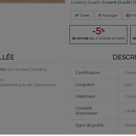
( G
Livraison à partir du
mardi 11 août
Tweet
Partager
Pin
-5
%
de remise
dès 2 articles achetés
d
LLÉE
DESCRI
tte
sur Housse De Rêve.
Certification
Oeko
urs
Longueur
240
 présentent pas de substances
Matériaux
Coto
Conseils
Lavab
d'entretien
Type de public
Adult