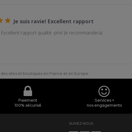
Je suis ravie! Excellent rapport
e! Excellent rapport qualité -prix! Je recommanderai.
ur des sites et boutiques en France et en Europe.
Paiement
Services +
100% sécurisé
nos engagements
SUIVEZ NOUS