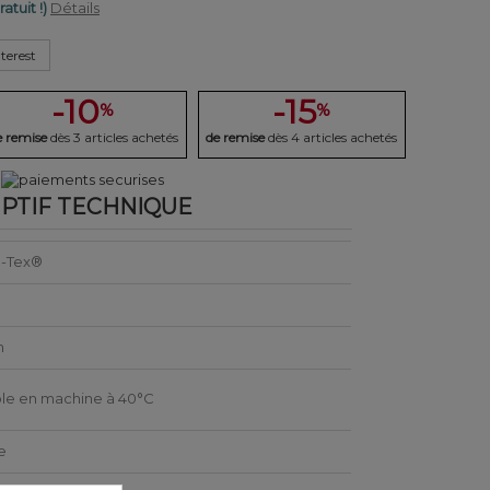
ratuit !)
Détails
terest
-10
-15
%
%
e remise
dès 3 articles achetés
de remise
dès 4 articles achetés
PTIF TECHNIQUE
-Tex®
n
le en machine à 40°C
e