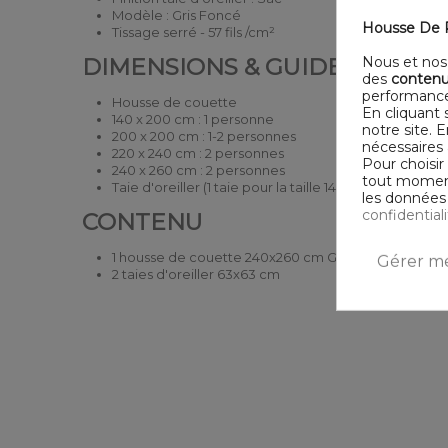
Modèle : Gris Foncé
Housse De R
Tissage serré - 57 fils /cm²
Nous et nos 
DIMENSIONS & GUIDE
des
contenu
performance
Housse de couette
En cliquant 
140 x 200 cm : 1 personne
notre site. 
200 x 200 cm : 1-2 personnes
nécessaires 
220 x 240 cm : 2 personnes
Pour choisir
240 x 260 cm : 2 personnes
tout moment,
Taie d'oreiller (1 taie pour la taille 140 x 200 cm, 2 tai
les données 
confidential
CONTENU
1 housse de couette 240x260 cm Gris Foncé
Gérer me
2 taies d'oreiller 63x63 cm