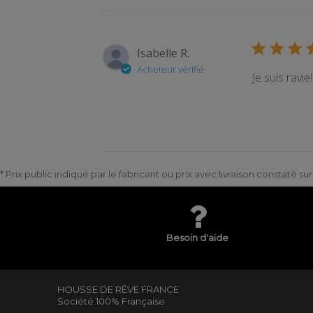
Isabelle R.
Acheteur vérifié
Je suis ravi
* Prix public indiqué par le fabricant ou prix avec livraison constaté s
Besoin d'aide
HOUSSE DE RÊVE FRANCE
Société 100% Française