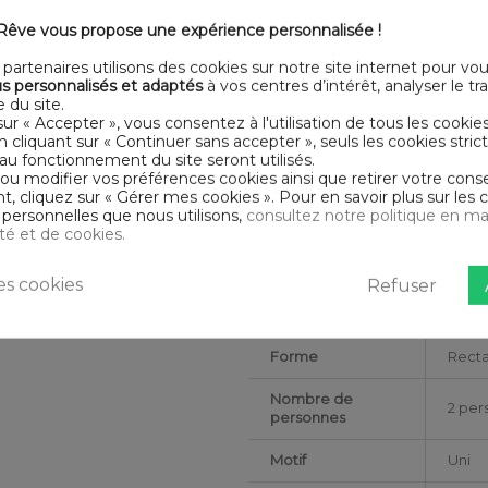
Largeur
260
êve vous propose une expérience personnalisée !
Nombre de fils
Tissag
partenaires utilisons des cookies sur notre site internet pour vo
s personnalisés et adaptés
à vos centres d’intérêt, analyser le traf
Collection
HDR
 du site.
sur « Accepter », vous consentez à l'utilisation de tous les cookie
Finition housse de
Bout
En cliquant sur « Continuer sans accepter », seuls les cookies str
couette
au fonctionnement du site seront utilisés.
 ou modifier vos préférences cookies ainsi que retirer votre co
Dimensions (cm)
240x
 cliquez sur « Gérer mes cookies ». Pour en savoir plus sur les 
es pour les autres tailles)
personnelles que nous utilisons,
consultez notre politique en ma
ité et de cookies.
Couleur
Gris 
marketing
s cookies
Refuser
Finition taie
Sac
d'oreiller
Forme
Recta
Nombre de
2 per
personnes
Motif
Uni