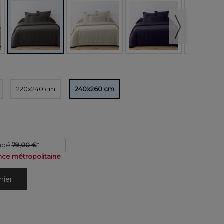
220x240 cm
240x260 cm
ndé
79,00 €
*
nce métropolitaine
nier