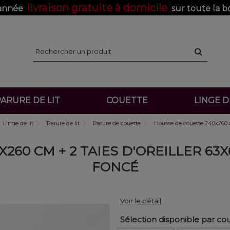
livraison gratuite à domicile
'année
sur toute la b
ARURE DE LIT
COUETTE
LINGE 
Linge de lit
Parure de lit
Parure de couette
Housse de couette 240x260 cm
60 CM + 2 TAIES D'OREILLER 63X
FONCÉ
Voir le détail
Sélection disponible par co