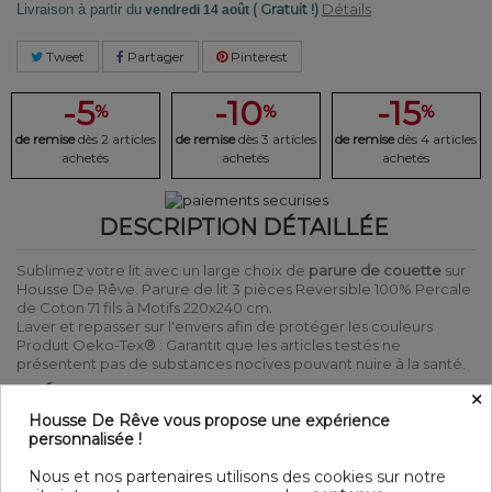
( Gratuit !)
Détails
Livraison à partir du
vendredi 14 août
Tweet
Partager
Pinterest
-5
-10
-15
%
%
%
de remise
dès 2 articles
de remise
dès 3 articles
de remise
dès 4 articles
achetés
achetés
achetés
DESCRIPTION DÉTAILLÉE
Sublimez votre lit avec un large choix de
parure de couette
sur
Housse De Rêve. Parure de lit 3 pièces Reversible 100% Percale
de Coton 71 fils à Motifs 220x240 cm.
Laver et repasser sur l'envers afin de protéger les couleurs
Produit Oeko-Tex® : Garantit que les articles testés ne
présentent pas de substances nocives pouvant nuire à la santé.
DÉTAIL
×
Housse De Rêve vous propose une expérience
Matière : 100% Percale de Coton 71 fils
personnalisée !
Couleur : Motifs
Entretien : Lavable en machine à 40°C
Nous et nos partenaires utilisons des cookies sur notre
Parure de lit 3 pièces