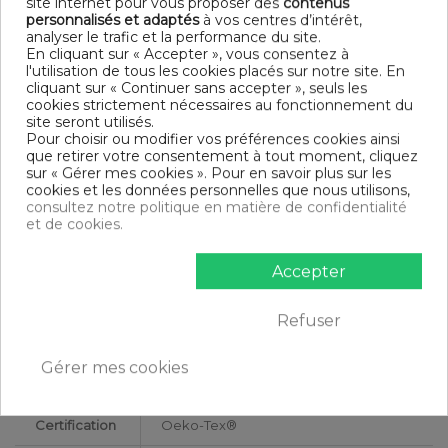
site internet pour vous proposer des
contenus
Finition housse de couette : Bouteille
personnalisés et adaptés
à vos centres d’intérêt,
Finition taie d'oreiller : Portefeuille
analyser le trafic et la performance du site.
Modèle : Bogota
En cliquant sur « Accepter », vous consentez à
Tissage ultra serré 71 fils /cm²
l'utilisation de tous les cookies placés sur notre site. En
cliquant sur « Continuer sans accepter », seuls les
DIMENSIONS & GUIDE
cookies strictement nécessaires au fonctionnement du
site seront utilisés.
Housse de couette
Pour choisir ou modifier vos préférences cookies ainsi
140 x 200 cm : 1 personne
que retirer votre consentement à tout moment, cliquez
200 x 200 cm : 1-2 personnes
sur « Gérer mes cookies ». Pour en savoir plus sur les
220 x 240 cm : 2 personnes
cookies et les données personnelles que nous utilisons,
240 x 260 cm : 2 personnes
consultez notre politique en matière de confidentialité
Taie d'oreiller (1 taie pour la taille 140 x 200 cm, 2 taies pour
et de cookies.
les autres tailles)
CONTENU
Accepter
1 housse de couette 220x240 cm HDR Bogota
Refuser
2 taies d'oreiller 63x63 cm
Gérer mes cookies
DESCRIPTIF TECHNIQUE
Certification
Oeko-Tex®