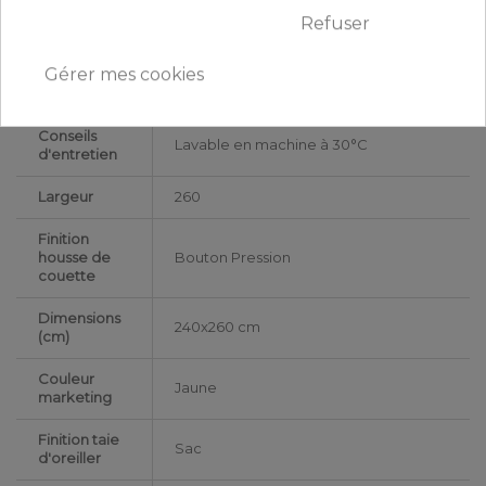
Certification
Oeko-Tex®
Refuser
Longueur
240
Gérer mes cookies
Matériaux
Microfibre
Conseils
Lavable en machine à 30°C
d'entretien
Largeur
260
Finition
housse de
Bouton Pression
couette
Dimensions
240x260 cm
(cm)
Couleur
Jaune
marketing
Finition taie
Sac
d'oreiller