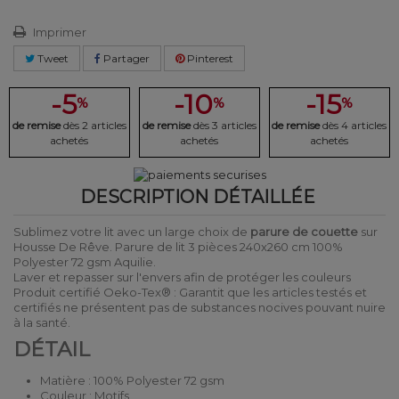
Imprimer
Tweet
Partager
Pinterest
-5
-10
-15
%
%
%
de remise
dès 2 articles
de remise
dès 3 articles
de remise
dès 4 articles
achetés
achetés
achetés
DESCRIPTION DÉTAILLÉE
Sublimez votre lit avec un large choix de
parure de couette
sur
Housse De Rêve. Parure de lit 3 pièces 240x260 cm 100%
Polyester 72 gsm Aquilie.
Laver et repasser sur l'envers afin de protéger les couleurs
Produit certifié Oeko-Tex® : Garantit que les articles testés et
certifiés ne présentent pas de substances nocives pouvant nuire
à la santé.
DÉTAIL
Matière : 100% Polyester 72 gsm
Couleur : Motifs