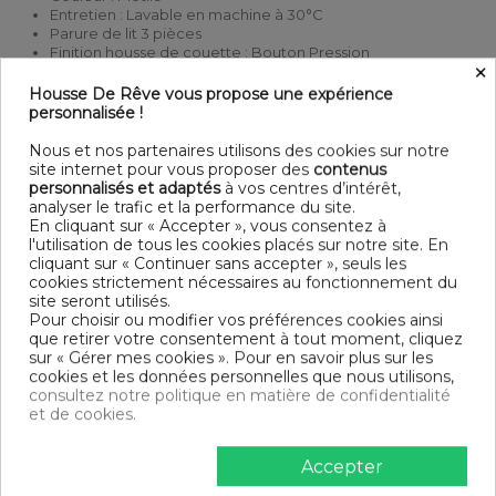
Entretien : Lavable en machine à 30°C
Parure de lit 3 pièces
Finition housse de couette : Bouton Pression
×
Finition taie d'oreiller : Sac
Modèle : Aquilie
Housse De Rêve vous propose une expérience
personnalisée !
DIMENSIONS & GUIDE
Nous et nos partenaires utilisons des cookies sur notre
site internet pour vous proposer des
contenus
Housse de couette
personnalisés et adaptés
à vos centres d’intérêt,
140 x 200 cm : 1 personne
analyser le trafic et la performance du site.
200 x 200 cm : 1-2 personnes
En cliquant sur « Accepter », vous consentez à
220 x 240 cm : 2 personnes
l'utilisation de tous les cookies placés sur notre site. En
240 x 260 cm : 2 personnes
cliquant sur « Continuer sans accepter », seuls les
Taie d'oreiller (1 taie pour la taille 140 x 200 cm, 2 taies pour
cookies strictement nécessaires au fonctionnement du
les autres tailles)
site seront utilisés.
Pour choisir ou modifier vos préférences cookies ainsi
CONTENU
que retirer votre consentement à tout moment, cliquez
sur « Gérer mes cookies ». Pour en savoir plus sur les
cookies et les données personnelles que nous utilisons,
1 housse de couette 240x260 cm Aquilie
consultez notre politique en matière de confidentialité
2 taies d'oreiller 63x63 cm
et de cookies.
DESCRIPTIF TECHNIQUE
Accepter