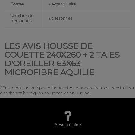
Forme
Rectangulaire
Nombre de
2 personnes
personnes
LES AVIS HOUSSE DE
COUETTE 240X260 + 2 TAIES
D'OREILLER 63X63
MICROFIBRE AQUILIE
* Prix public indiqué par le fabricant ou prix avec livraison constaté sur
des sites et boutiques en France et en Europe.
Besoin d'aide