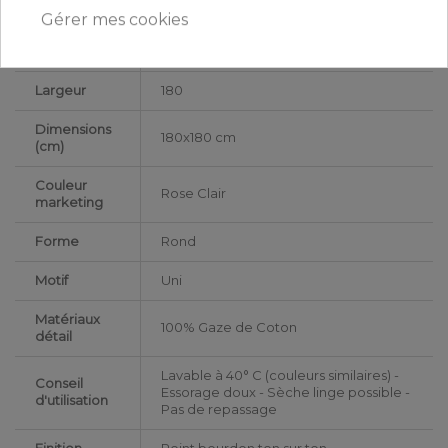
Gérer mes cookies
Type de
Adulte
public
Largeur
180
Dimensions
180x180 cm
(cm)
Couleur
Rose Clair
marketing
Forme
Rond
Motif
Uni
Matériaux
100% Gaze de Coton
détail
Lavable à 40° C (couleurs similaires) -
Conseil
Essorage doux - Sèche linge possible -
d'utilisation
Pas de repassage