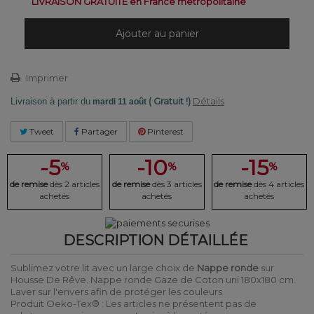
LIVRAISON GRATUITE en France métropolitaine
Ajouter au panier
Imprimer
( Gratuit !)
Détails
Livraison à partir du
mardi 11 août
Tweet
Partager
Pinterest
-5
-10
-15
%
%
%
de remise
dès 2 articles
de remise
dès 3 articles
de remise
dès 4 articles
achetés
achetés
achetés
DESCRIPTION DÉTAILLÉE
Sublimez votre lit avec un large choix de
Nappe ronde
sur
Housse De Rêve. Nappe ronde Gaze de Coton uni 180x180 cm.
Laver sur l'envers afin de protéger les couleurs
Produit Oeko-Tex® : Les articles ne présentent pas de