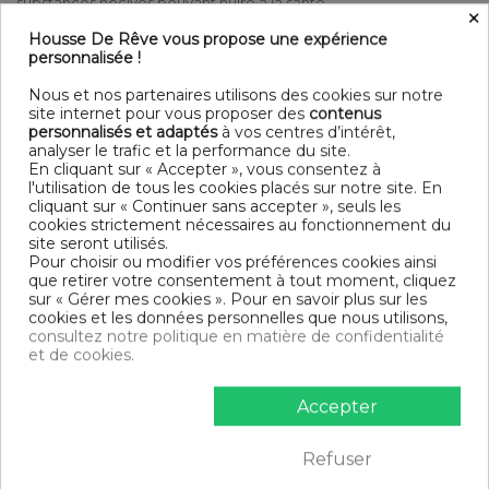
substances nocives pouvant nuire à la santé.
×
Détail
Housse De Rêve vous propose une expérience
Matière : 100% Gaze de Coton
personnalisée !
uni
Entretien : Lavable à 40° C (avec des couleurs similaires) -
Nous et nos partenaires utilisons des cookies sur notre
Essorage doux - Sèche linge possible - Pas de repassage
site internet pour vous proposer des
contenus
Modèle : Guimauve
personnalisés et adaptés
à vos centres d’intérêt,
analyser le trafic et la performance du site.
Contenu
En cliquant sur « Accepter », vous consentez à
l'utilisation de tous les cookies placés sur notre site. En
1 Nappe ronde 180x180 cm
cliquant sur « Continuer sans accepter », seuls les
cookies strictement nécessaires au fonctionnement du
DESCRIPTIF TECHNIQUE
site seront utilisés.
Pour choisir ou modifier vos préférences cookies ainsi
que retirer votre consentement à tout moment, cliquez
Certification
Oeko-Tex®
sur « Gérer mes cookies ». Pour en savoir plus sur les
cookies et les données personnelles que nous utilisons,
consultez notre politique en matière de confidentialité
Longueur
180
et de cookies.
Grammage
125g/m²
Accepter
Matériaux
Gaze de Coton
Refuser
Conseils
Lavable en machine
d'entretien