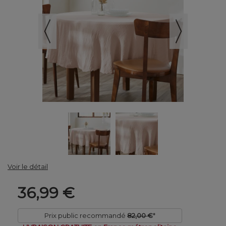
Voir le détail
36,99 €
Prix public recommandé
82,00 €
*