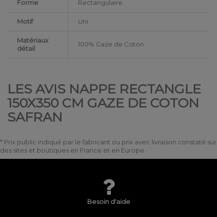
Forme
Rectangulaire
Motif
Uni
Matériaux
100% Gaze de Coton
détail
LES AVIS NAPPE RECTANGLE
150X350 CM GAZE DE COTON
SAFRAN
* Prix public indiqué par le fabricant ou prix avec livraison constaté sur
des sites et boutiques en France et en Europe.
Besoin d'aide