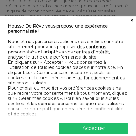
Produit Oeko-Tex® : Garantit que les articles testés ne
présentent pas de substances nocives pouvant nuire à la santé.
En gaze de coton constituée de deux épaisseurs tissées
ensemble. Ultra douce, elle offre un bel aspect gaufré et
×
moelleux. Avec son côté naturellement souple et léger, la gaze
Housse De Rêve vous propose une expérience
de coton nous enveloppe dans la douceur des langes.
personnalisée !
DÉTAIL
Nous et nos partenaires utilisons des cookies sur notre
Matière : 100% gaze de coton
site internet pour vous proposer des
contenus
125 gr/m²
personnalisés et adaptés
à vos centres d’intérêt,
Couleur : Uni
analyser le trafic et la performance du site.
Entretien : Lavable à 40° C avec des couleurs similaires -
En cliquant sur « Accepter », vous consentez à
Sèche linge possible
l'utilisation de tous les cookies placés sur notre site. En
Finition : Ourlet simple
cliquant sur « Continuer sans accepter », seuls les
Modèle : Safran
cookies strictement nécessaires au fonctionnement du
Tissage ultra serré 74 fils /cm²
site seront utilisés.
1 Nappe 100% gaze de coton 150x350 cm
Pour choisir ou modifier vos préférences cookies ainsi
que retirer votre consentement à tout moment, cliquez
sur « Gérer mes cookies ». Pour en savoir plus sur les
DESCRIPTIF TECHNIQUE
cookies et les données personnelles que nous utilisons,
consultez notre politique en matière de confidentialité
et de cookies.
Certification
Oeko-Tex®
Accepter
Longueur
350