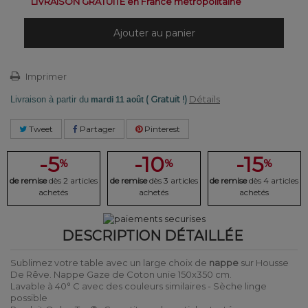
LIVRAISON GRATUITE en France métropolitaine
Ajouter au panier
Imprimer
( Gratuit !)
Détails
Livraison à partir du
mardi 11 août
Tweet
Partager
Pinterest
-5
-10
-15
%
%
%
de remise
dès 2 articles
de remise
dès 3 articles
de remise
dès 4 articles
achetés
achetés
achetés
DESCRIPTION DÉTAILLÉE
Sublimez votre table avec un large choix de
nappe
sur Housse
De Rêve. Nappe Gaze de Coton unie 150x350 cm.
Lavable à 40° C avec des couleurs similaires - Sèche linge
possible