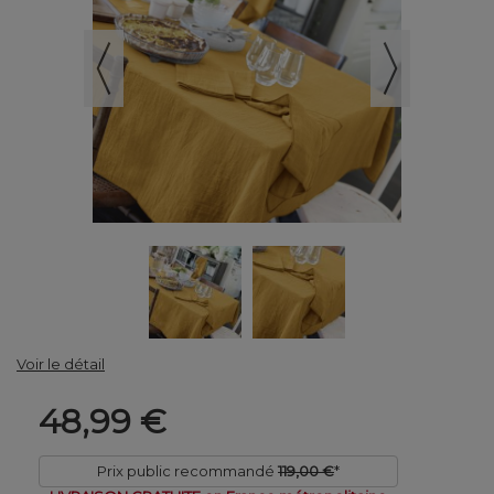
Voir le détail
48,99 €
Prix public recommandé
119,00 €
*