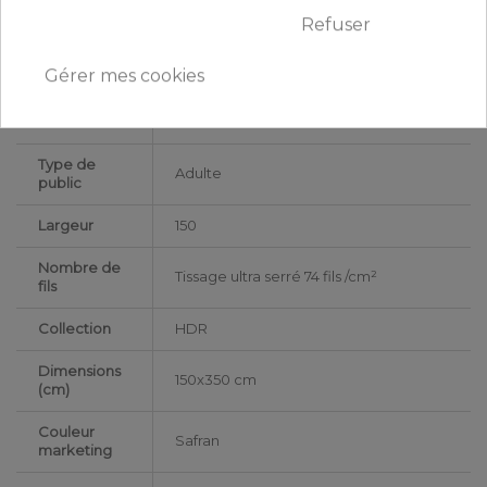
Grammage
125 gr/m²
Refuser
Matériaux
Gaze de Coton
Gérer mes cookies
Conseils
Lavable en machine à 40°C
d'entretien
Type de
Adulte
public
Largeur
150
Nombre de
Tissage ultra serré 74 fils /cm²
fils
Collection
HDR
Dimensions
150x350 cm
(cm)
Couleur
Safran
marketing