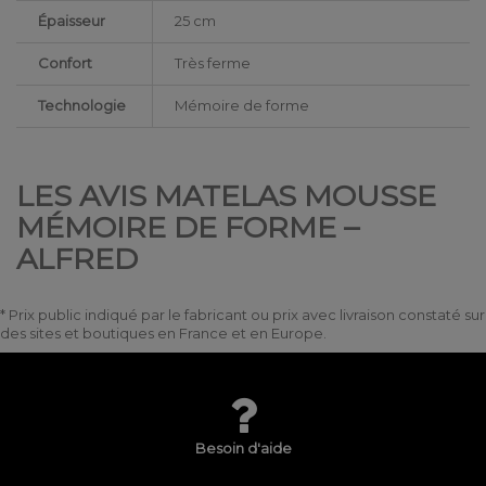
Épaisseur
25 cm
Confort
Très ferme
Technologie
Mémoire de forme
LES AVIS MATELAS MOUSSE
MÉMOIRE DE FORME –
ALFRED
* Prix public indiqué par le fabricant ou prix avec livraison constaté sur
des sites et boutiques en France et en Europe.
Besoin d'aide