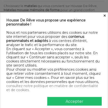
Choisissez le
matelas
qui vous convient sur Housse De Rêve,
Matelas mousse mémoire de forme
pour un grand confort.
×
Matelas en mousse haute resilience à mémoire de forme pour
Housse De Rêve vous propose une expérience
un confort optimum.
personnalisée !
Couchage ferme, acceuil moelleux.
Nous et nos partenaires utilisons des cookies sur notre
DÉTAIL
site internet pour vous proposer des
contenus
personnalisés et adaptés
à vos centres d’intérêt,
Âme 20 cm de mousse PU densité 26kg/m³ + 1 cm de Visco
analyser le trafic et la performance du site.
+ 1 cm mousse + fibres
En cliquant sur « Accepter », vous consentez à
Coutil stretch favorisant ainsi la qualité du sommeil avec un
l'utilisation de tous les cookies placés sur notre site. En
toucher très doux
cliquant sur « Continuer sans accepter », seuls les
Double passepoil thermo-régulé
cookies strictement nécessaires au fonctionnement du
Bande respirante 3D offrant une évacuation parfaite des
site seront utilisés.
impuretés
Pour choisir ou modifier vos préférences cookies ainsi
2 poignées Horizontales
que retirer votre consentement à tout moment, cliquez
Hauteur totale 25 cm
sur « Gérer mes cookies ». Pour en savoir plus sur les
Indice de fermeté 9/10
cookies et les données personnelles que nous utilisons,
Garantie 5 ans
consultez notre politique en matière de confidentialité
Fabriqué au Portugal
et de cookies.
Produit certifié Oeko-Tex® : Le label Oeko-Tex® garantit
que les articles testés et certifiés ne présentent pas de
Accepter
substances nocives substances pouvant nuire à la santé
Livré roulé