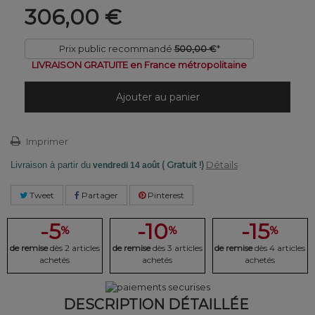
306,00 €
Prix public recommandé
500,00 €
*
LIVRAISON GRATUITE en France métropolitaine
Ajouter au panier
Imprimer
( Gratuit !)
Détails
Livraison à partir du
vendredi 14 août
Tweet
Partager
Pinterest
-5
-10
-15
%
%
%
de remise
dès 2 articles
de remise
dès 3 articles
de remise
dès 4 articles
achetés
achetés
achetés
DESCRIPTION DÉTAILLÉE