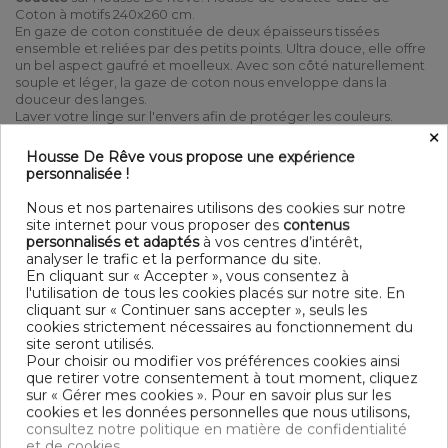
Coton à motifs 240x260 cm.
En gaze de coton constituée de deux épaisseurs tissées
ensemble et reliées par des petits points. Ultra douce, elle offre
un bel aspect gaufré et moelleux. Avec son côté naturellement
souple et léger, la gaze de coton nous enveloppe dans la
douceur des langes.
Laver votre linge sur l'envers afin de protéger les couleurs.
×
Linge de lit
au meilleur rapport qualité / prix
Housse De Rêve vous propose une expérience
100% Coton Double gaze de coton 125 gr/m² - 260x240 cm
personnalisée !
Recto : Grand rapport - Verso : Petit rapport Lavable à 40°
C (avec des couleurs similaires) - Essorage doux - Sèche
Nous et nos partenaires utilisons des cookies sur notre
linge possible - Pas de repassage
site internet pour vous proposer des
contenus
personnalisés et adaptés
à vos centres d’intérêt,
Contenu
analyser le trafic et la performance du site.
1 housse de couette 260x240 cm
En cliquant sur « Accepter », vous consentez à
l'utilisation de tous les cookies placés sur notre site. En
cliquant sur « Continuer sans accepter », seuls les
DESCRIPTIF TECHNIQUE
cookies strictement nécessaires au fonctionnement du
site seront utilisés.
Pour choisir ou modifier vos préférences cookies ainsi
OEKO-TEX® STANDARD 100 - BSCI -
Certification
que retirer votre consentement à tout moment, cliquez
TRAITEMENT DES EAUX USÉES
sur « Gérer mes cookies ». Pour en savoir plus sur les
cookies et les données personnelles que nous utilisons,
Longueur
240
consultez notre politique en matière de confidentialité
et de cookies.