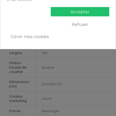
Grammage
125g/m²
Accepter
Matériaux
Gaze de Coton
Conseils
Refuser
Lavable en machine
d'entretien
Gérer mes cookies
Type de
Adulte
public
Largeur
260
Finition
housse de
Bouton
couette
Dimensions
240x260 cm
(cm)
Couleur
Jaune
marketing
Forme
Rectangle