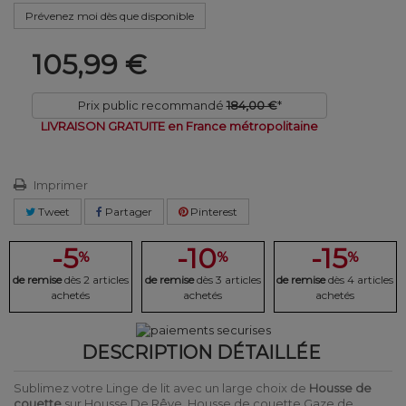
Prévenez moi dès que disponible
105,99 €
Prix public recommandé
184,00 €
*
LIVRAISON GRATUITE en France métropolitaine
Imprimer
Tweet
Partager
Pinterest
-5
-10
-15
%
%
%
de remise
dès 2 articles
de remise
dès 3 articles
de remise
dès 4 articles
achetés
achetés
achetés
DESCRIPTION DÉTAILLÉE
Sublimez votre Linge de lit avec un large choix de
Housse de
couette
sur Housse De Rêve. Housse de couette Gaze de