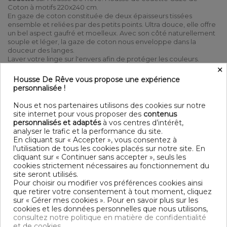
Coton à motifs 220x240 cm.
En gaze de coton constituée de deux épaisseurs tissées
ensemble et reliées par des petits points. Ultra douce, elle offre
un bel aspect gaufré et moelleux. Avec son côté naturellement
souple et léger, la gaze de coton nous enveloppe dans la
douceur des langes.
Laver votre linge sur l'envers afin de protéger les couleurs.
×
Linge de lit
au meilleur rapport qualité / prix
Housse De Rêve vous propose une expérience
100% Coton Double gaze de coton 125 gr/m² - 240x220 cm
personnalisée !
Ouverture à boutonnières + boutons bois Lavable à 40° C
(avec des couleurs similaires) - Essorage doux - Sèche linge
Nous et nos partenaires utilisons des cookies sur notre
possible - Pas de repassage
site internet pour vous proposer des
contenus
personnalisés et adaptés
à vos centres d’intérêt,
Contenu
analyser le trafic et la performance du site.
1 housse de couette 240x220 cm
En cliquant sur « Accepter », vous consentez à
l'utilisation de tous les cookies placés sur notre site. En
cliquant sur « Continuer sans accepter », seuls les
DESCRIPTIF TECHNIQUE
cookies strictement nécessaires au fonctionnement du
site seront utilisés.
Pour choisir ou modifier vos préférences cookies ainsi
OEKO-TEX® STANDARD 100 - BSCI -
Certification
que retirer votre consentement à tout moment, cliquez
TRAITEMENT DES EAUX USÉES
sur « Gérer mes cookies ». Pour en savoir plus sur les
cookies et les données personnelles que nous utilisons,
Longueur
220
consultez notre politique en matière de confidentialité
et de cookies.