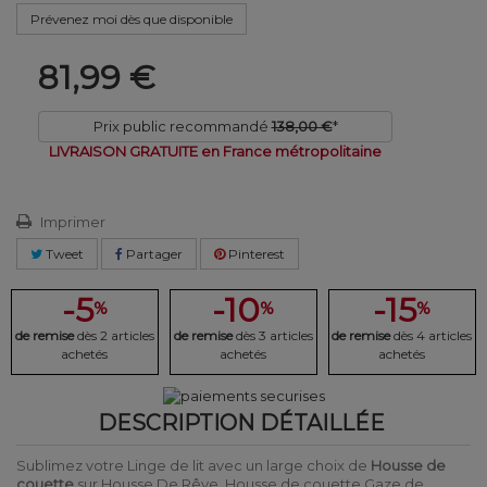
Prévenez moi dès que disponible
81,99 €
Prix public recommandé
138,00 €
*
LIVRAISON GRATUITE en France métropolitaine
Imprimer
Tweet
Partager
Pinterest
-5
-10
-15
%
%
%
de remise
dès 2 articles
de remise
dès 3 articles
de remise
dès 4 articles
achetés
achetés
achetés
DESCRIPTION DÉTAILLÉE
Sublimez votre Linge de lit avec un large choix de
Housse de
couette
sur Housse De Rêve. Housse de couette Gaze de