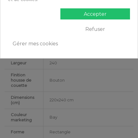
Grammage
125g/m²
Accepter
Matériaux
Gaze de Coton
Conseils
Refuser
Lavable en machine
d'entretien
Gérer mes cookies
Type de
Adulte
public
Largeur
240
Finition
housse de
Bouton
couette
Dimensions
220x240 cm
(cm)
Couleur
Bay
marketing
Forme
Rectangle