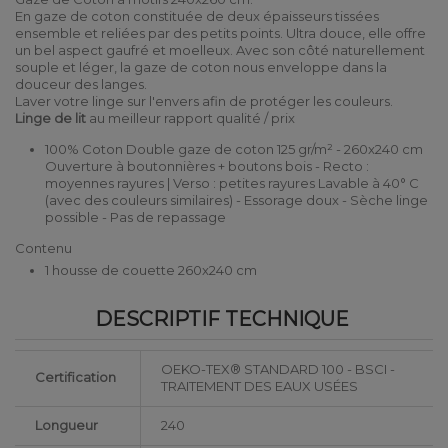
En gaze de coton constituée de deux épaisseurs tissées
ensemble et reliées par des petits points. Ultra douce, elle offre
un bel aspect gaufré et moelleux. Avec son côté naturellement
souple et léger, la gaze de coton nous enveloppe dans la
douceur des langes.
Laver votre linge sur l'envers afin de protéger les couleurs.
Linge de lit
au meilleur rapport qualité / prix
100% Coton Double gaze de coton 125 gr/m² - 260x240 cm
Ouverture à boutonnières + boutons bois - Recto :
moyennes rayures | Verso : petites rayures Lavable à 40° C
(avec des couleurs similaires) - Essorage doux - Sèche linge
possible - Pas de repassage
Contenu
1 housse de couette 260x240 cm
DESCRIPTIF TECHNIQUE
OEKO-TEX® STANDARD 100 - BSCI -
Certification
TRAITEMENT DES EAUX USÉES
Longueur
240