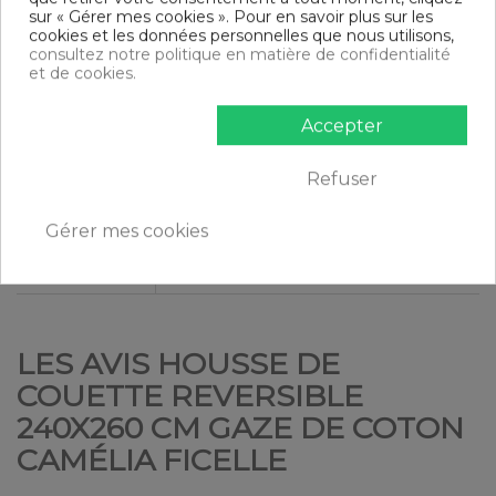
sur « Gérer mes cookies ». Pour en savoir plus sur les
Nombre de
2 personnes
cookies et les données personnelles que nous utilisons,
personnes
consultez notre politique en matière de confidentialité
et de cookies.
Motif
Motifs
Accepter
Matériaux
100% Double Gaze de Coton
détail
Refuser
Lavable à 40°C - Laver et sécher sur
Conseil
l'envers - couleurs similaires (+infos
d'utilisation
étiquette)
Gérer mes cookies
Finition
Boutons bois
LES AVIS HOUSSE DE
COUETTE REVERSIBLE
240X260 CM GAZE DE COTON
CAMÉLIA FICELLE