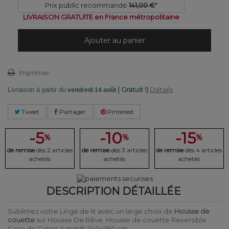
Prix public recommandé
141,00 €
*
LIVRAISON GRATUITE en France métropolitaine
Ajouter au panier
Imprimer
( Gratuit !)
Détails
Livraison à partir du
vendredi 14 août
Tweet
Partager
Pinterest
-5
-10
-15
%
%
%
de remise
dès 2 articles
de remise
dès 3 articles
de remise
dès 4 articles
achetés
achetés
achetés
DESCRIPTION DÉTAILLÉE
Sublimez votre Linge de lit avec un large choix de
Housse de
couette
sur Housse De Rêve. Housse de couette Reversible
Gaze de Coton à motifs 240x260 cm.