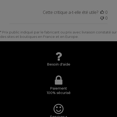
Cette critique a-t-elle été utile?
0
0
* Prix public indiqué par le fabricant ou prix avec livraison constaté sur
des sites et boutiques en France et en Europe.
Besoin d'aide
Paiement
100% sécurisé
Services +