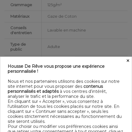
Grammage
125g/m²
Matériaux
Gaze de Coton
Conseils
Lavable en machine
d'entretien
Type de
Adulte
public
×
Largeur
260
Housse De Rêve vous propose une expérience
personnalisée !
Finition
housse de
Bouton
Nous et nos partenaires utilisons des cookies sur notre
couette
site internet pour vous proposer des
contenus
personnalisés et adaptés
à vos centres d’intérêt,
Dimensions
analyser le trafic et la performance du site.
240x260 cm
(cm)
En cliquant sur « Accepter », vous consentez à
l'utilisation de tous les cookies placés sur notre site. En
Couleur
cliquant sur « Continuer sans accepter », seuls les
Ficelle
marketing
cookies strictement nécessaires au fonctionnement du
site seront utilisés.
Pour choisir ou modifier vos préférences cookies ainsi
Forme
Rectangle
que retirer votre consentement à tout moment, cliquez