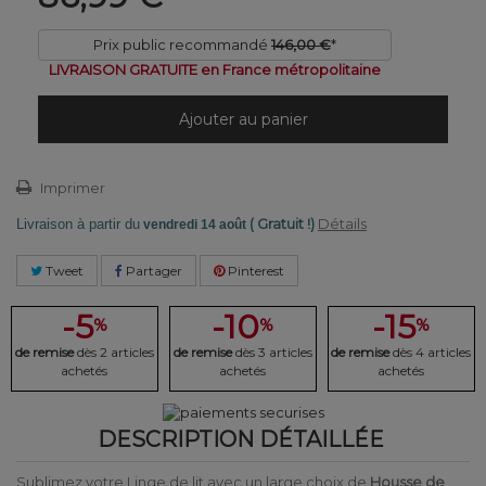
Prix public recommandé
146,00 €
*
LIVRAISON GRATUITE en France métropolitaine
Ajouter au panier
Imprimer
( Gratuit !)
Détails
Livraison à partir du
vendredi 14 août
Tweet
Partager
Pinterest
-5
-10
-15
%
%
%
de remise
dès 2 articles
de remise
dès 3 articles
de remise
dès 4 articles
achetés
achetés
achetés
DESCRIPTION DÉTAILLÉE
Sublimez votre Linge de lit avec un large choix de
Housse de