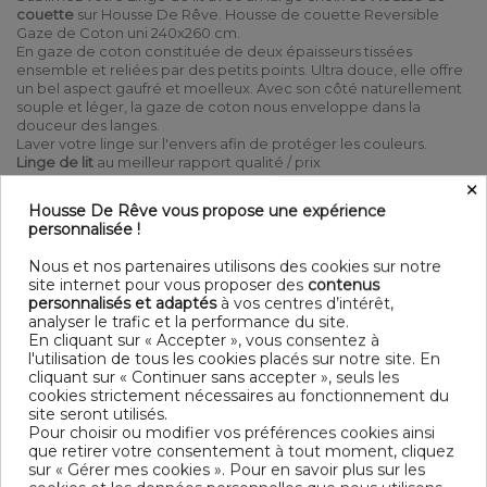
couette
sur Housse De Rêve. Housse de couette Reversible
Gaze de Coton uni 240x260 cm.
En gaze de coton constituée de deux épaisseurs tissées
ensemble et reliées par des petits points. Ultra douce, elle offre
un bel aspect gaufré et moelleux. Avec son côté naturellement
souple et léger, la gaze de coton nous enveloppe dans la
douceur des langes.
Laver votre linge sur l'envers afin de protéger les couleurs.
Linge de lit
au meilleur rapport qualité / prix
×
100% Coton Double gaze de coton 125 gr/m² - 260x240 cm
Housse De Rêve vous propose une expérience
Ouverture à boutonnières + boutons bois Lavable à 40° C
personnalisée !
(avec des couleurs similaires) - Essorage doux - Sèche linge
possible - Pas de repassage
Nous et nos partenaires utilisons des cookies sur notre
site internet pour vous proposer des
contenus
Contenu
personnalisés et adaptés
à vos centres d’intérêt,
1 housse de couette 260x240 cm
analyser le trafic et la performance du site.
En cliquant sur « Accepter », vous consentez à
l'utilisation de tous les cookies placés sur notre site. En
DESCRIPTIF TECHNIQUE
cliquant sur « Continuer sans accepter », seuls les
cookies strictement nécessaires au fonctionnement du
site seront utilisés.
OEKO-TEX® STANDARD 100 - BSCI -
Certification
Pour choisir ou modifier vos préférences cookies ainsi
TRAITEMENT DES EAUX USÉES
que retirer votre consentement à tout moment, cliquez
sur « Gérer mes cookies ». Pour en savoir plus sur les
Longueur
240