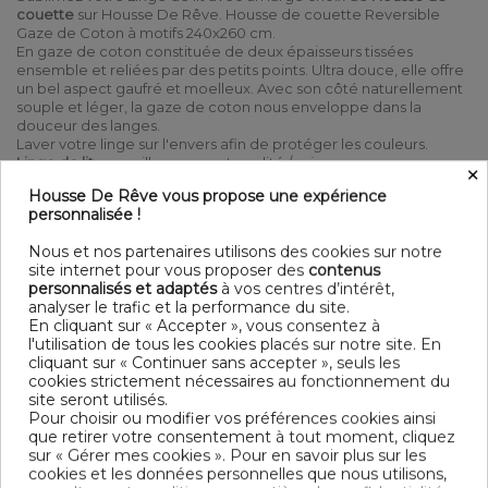
couette
sur Housse De Rêve. Housse de couette Reversible
Gaze de Coton à motifs 240x260 cm.
En gaze de coton constituée de deux épaisseurs tissées
ensemble et reliées par des petits points. Ultra douce, elle offre
un bel aspect gaufré et moelleux. Avec son côté naturellement
souple et léger, la gaze de coton nous enveloppe dans la
douceur des langes.
Laver votre linge sur l'envers afin de protéger les couleurs.
Linge de lit
au meilleur rapport qualité / prix
×
Housse De Rêve vous propose une expérience
100% Coton Double gaze de coton 125 gr/m² - 260x240 cm
personnalisée !
Ouverture à boutonnières + boutons bois Lavable à 40° C
(avec des couleurs similaires) - Essorage doux - Sèche linge
Nous et nos partenaires utilisons des cookies sur notre
possible - Pas de repassage
site internet pour vous proposer des
contenus
Contenu
personnalisés et adaptés
à vos centres d’intérêt,
analyser le trafic et la performance du site.
1 housse de couette 260x240 cm
En cliquant sur « Accepter », vous consentez à
l'utilisation de tous les cookies placés sur notre site. En
DESCRIPTIF TECHNIQUE
cliquant sur « Continuer sans accepter », seuls les
cookies strictement nécessaires au fonctionnement du
site seront utilisés.
Pour choisir ou modifier vos préférences cookies ainsi
OEKO-TEX® STANDARD 100 - BSCI -
Certification
que retirer votre consentement à tout moment, cliquez
TRAITEMENT DES EAUX USÉES
sur « Gérer mes cookies ». Pour en savoir plus sur les
cookies et les données personnelles que nous utilisons,
Longueur
240