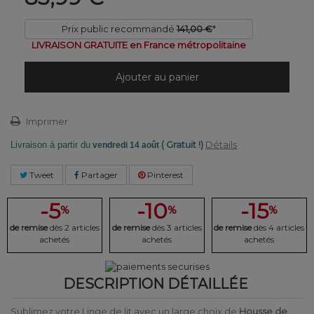
Prix public recommandé
141,00 €
*
LIVRAISON GRATUITE en France métropolitaine
Ajouter au panier
Imprimer
( Gratuit !)
Détails
Livraison à partir du
vendredi 14 août
Tweet
Partager
Pinterest
-5
-10
-15
%
%
%
de remise
dès 2 articles
de remise
dès 3 articles
de remise
dès 4 articles
achetés
achetés
achetés
DESCRIPTION DÉTAILLÉE
Sublimez votre Linge de lit avec un large choix de
Housse de