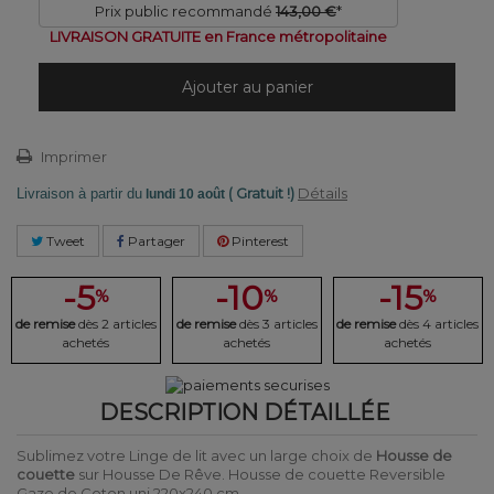
Prix public recommandé
143,00 €
*
LIVRAISON GRATUITE en France métropolitaine
Ajouter au panier
Imprimer
( Gratuit !)
Détails
Livraison à partir du
lundi 10 août
Tweet
Partager
Pinterest
-5
-10
-15
%
%
%
de remise
dès 2 articles
de remise
dès 3 articles
de remise
dès 4 articles
achetés
achetés
achetés
DESCRIPTION DÉTAILLÉE
Sublimez votre Linge de lit avec un large choix de
Housse de
couette
sur Housse De Rêve. Housse de couette Reversible
Gaze de Coton uni 220x240 cm.