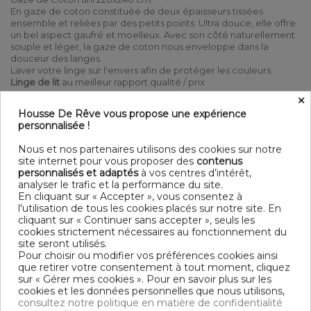
En gaze de coton constituée de deux épaisseurs tissées
ensemble et reliées par des petits points. Ultra douce, elle offre
un bel aspect gaufré et moelleux. Avec son côté naturellement
souple et léger, la gaze de coton nous enveloppe dans la
douceur des langes.
Laver votre linge sur l'envers afin de protéger les couleurs.
Linge de lit
au meilleur rapport qualité / prix
×
100% Coton Double gaze de coton 125 gr/m² - 240x220 cm
Housse De Rêve vous propose une expérience
Ouverture à boutonnières + boutons bois Lavable à 40° C
personnalisée !
(avec des couleurs similaires) - Essorage doux - Sèche linge
possible - Pas de repassage
Nous et nos partenaires utilisons des cookies sur notre
Contenu
site internet pour vous proposer des
contenus
personnalisés et adaptés
à vos centres d’intérêt,
1 housse de couette 240x220 cm
analyser le trafic et la performance du site.
En cliquant sur « Accepter », vous consentez à
DESCRIPTIF TECHNIQUE
l'utilisation de tous les cookies placés sur notre site. En
cliquant sur « Continuer sans accepter », seuls les
cookies strictement nécessaires au fonctionnement du
site seront utilisés.
OEKO-TEX® STANDARD 100 - BSCI -
Certification
Pour choisir ou modifier vos préférences cookies ainsi
TRAITEMENT DES EAUX USÉES
que retirer votre consentement à tout moment, cliquez
sur « Gérer mes cookies ». Pour en savoir plus sur les
Longueur
220
cookies et les données personnelles que nous utilisons,
consultez notre politique en matière de confidentialité
Grammage
125g/m²