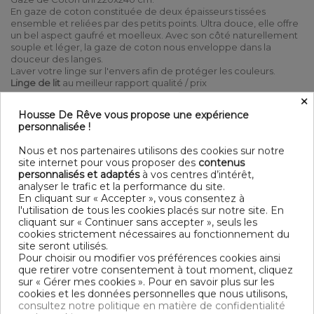
En gaze de coton constituée de deux épaisseurs tissées
ensemble et reliées par des petits points. Ultra douce, elle offre
un bel aspect gaufré et moelleux. Avec son côté naturellement
souple et léger, la gaze de coton nous enveloppe dans la
douceur des langes.
Laver votre linge sur l'envers afin de protéger les couleurs.
Linge de lit
au meilleur rapport qualité / prix
×
100% Coton Double gaze de coton 125 gr/m² - 240x220 cm
Housse De Rêve vous propose une expérience
Ouverture à boutonnières + boutons bois Lavable à 40° C
personnalisée !
(avec des couleurs similaires) - Essorage doux - Sèche linge
possible - Pas de repassage
Nous et nos partenaires utilisons des cookies sur notre
Contenu
site internet pour vous proposer des
contenus
personnalisés et adaptés
à vos centres d’intérêt,
1 housse de couette 240x220 cm
analyser le trafic et la performance du site.
En cliquant sur « Accepter », vous consentez à
DESCRIPTIF TECHNIQUE
l'utilisation de tous les cookies placés sur notre site. En
cliquant sur « Continuer sans accepter », seuls les
cookies strictement nécessaires au fonctionnement du
site seront utilisés.
OEKO-TEX® STANDARD 100 - BSCI -
Certification
Pour choisir ou modifier vos préférences cookies ainsi
TRAITEMENT DES EAUX USÉES
que retirer votre consentement à tout moment, cliquez
sur « Gérer mes cookies ». Pour en savoir plus sur les
Longueur
220
cookies et les données personnelles que nous utilisons,
consultez notre politique en matière de confidentialité
Grammage
125g/m²