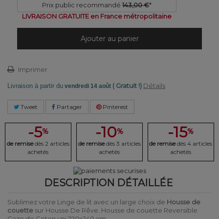
Prix public recommandé
143,00 €
*
LIVRAISON GRATUITE en France métropolitaine
Ajouter au panier
Imprimer
( Gratuit !)
Détails
Livraison à partir du
vendredi 14 août
Tweet
Partager
Pinterest
-5
-10
-15
%
%
%
de remise
dès 2 articles
de remise
dès 3 articles
de remise
dès 4 articles
achetés
achetés
achetés
DESCRIPTION DÉTAILLÉE
Sublimez votre Linge de lit avec un large choix de
Housse de
couette
sur Housse De Rêve. Housse de couette Reversible
Gaze de Coton uni 220x240 cm.