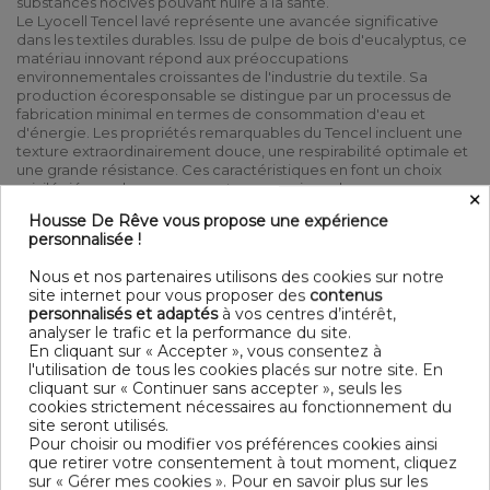
substances nocives pouvant nuire à la santé.
Le Lyocell Tencel lavé représente une avancée significative
dans les textiles durables. Issu de pulpe de bois d'eucalyptus, ce
matériau innovant répond aux préoccupations
environnementales croissantes de l'industrie du textile. Sa
production écoresponsable se distingue par un processus de
fabrication minimal en termes de consommation d'eau et
d'énergie. Les propriétés remarquables du Tencel incluent une
texture extraordinairement douce, une respirabilité optimale et
une grande résistance. Ces caractéristiques en font un choix
privilégié pour les consommateurs soucieux de
×
l'environnement, offrant un compromis parfait entre
Housse De Rêve vous propose une expérience
performance technique et engagement écologique.
personnalisée !
Laver votre linge sur l'envers afin de protéger les couleurs
Linge de lit
au meilleur rapport qualité / prix
Nous et nos partenaires utilisons des cookies sur notre
site internet pour vous proposer des
contenus
100% Lyocell Tencel lavé - 320 TC - 135 GSM 260 x 240 cm
personnalisés et adaptés
à vos centres d’intérêt,
Fermeture avec un zip Lavable à 30° C (avec des couleurs
analyser le trafic et la performance du site.
similaires) - Repassage à basse température - Sèche linge
En cliquant sur « Accepter », vous consentez à
modéré possible
l'utilisation de tous les cookies placés sur notre site. En
Contenu
cliquant sur « Continuer sans accepter », seuls les
cookies strictement nécessaires au fonctionnement du
1 housse de couette 260x240 cm
site seront utilisés.
Pour choisir ou modifier vos préférences cookies ainsi
DESCRIPTIF TECHNIQUE
que retirer votre consentement à tout moment, cliquez
sur « Gérer mes cookies ». Pour en savoir plus sur les