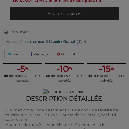
LIVRAISON GRATUITE en France métropolitaine
Ajouter au panier
Imprimer
( Gratuit !)
Détails
Livraison à partir du
mardi 11 août
Tweet
Partager
Pinterest
-5
-10
-15
%
%
%
de remise
dès 2 articles
de remise
dès 3 articles
de remise
dès 4 articles
achetés
achetés
achetés
DESCRIPTION DÉTAILLÉE
Sublimez votre Linge de lit avec un large choix de
Housse de
couette
sur Housse De Rêve. Housse de couette Lyocell uni
240x260 cm.
Produit Oeko-Tex® : Les articles ne présentent pas de