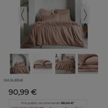
Voir le détail
90,99 €
Prix public recommandé
181,00 €
*