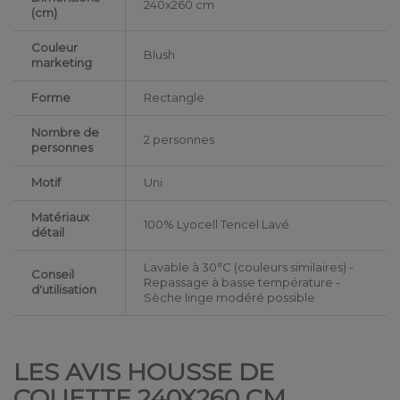
240x260 cm
(cm)
Couleur
Blush
marketing
Forme
Rectangle
Nombre de
2 personnes
personnes
Motif
Uni
Matériaux
100% Lyocell Tencel Lavé
détail
Lavable à 30°C (couleurs similaires) -
Conseil
Repassage à basse température -
d'utilisation
Sèche linge modéré possible
LES AVIS HOUSSE DE
COUETTE 240X260 CM