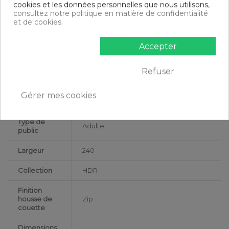
cookies et les données personnelles que nous utilisons,
consultez notre politique en matière de confidentialité
Certification
Oeko-Tex®
et de cookies.
Longueur
220
Accepter
Grammage
135g/m²
Refuser
Matériaux
Lyocell
Conseils
Gérer mes cookies
Lavable en machine
d'entretien
Type de
Adulte
public
Largeur
240
Collection
HDR
Finition
housse de
Zip
couette
Dimensions