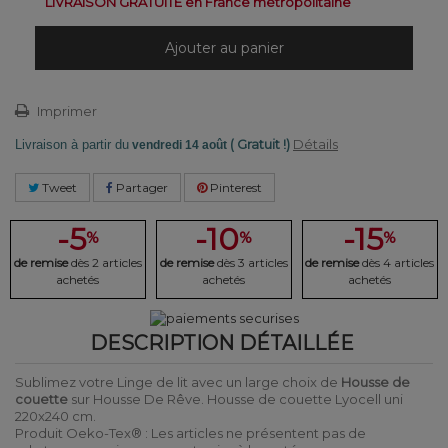
LIVRAISON GRATUITE en France métropolitaine
Ajouter au panier
Imprimer
( Gratuit !)
Détails
Livraison à partir du
vendredi 14 août
Tweet
Partager
Pinterest
-5
-10
-15
%
%
%
de remise
dès 2 articles
de remise
dès 3 articles
de remise
dès 4 articles
achetés
achetés
achetés
DESCRIPTION DÉTAILLÉE
Sublimez votre Linge de lit avec un large choix de
Housse de
couette
sur Housse De Rêve. Housse de couette Lyocell uni
220x240 cm.
Produit Oeko-Tex® : Les articles ne présentent pas de