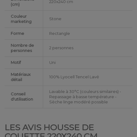
220x240 cm
(cm)
Couleur
Stone
marketing
Forme
Rectangle
Nombre de
2 personnes
personnes
Motif
Uni
Matériaux
100% Lyocell Tencel Lavé
détail
Lavable à 30°C (couleurs similaires) -
Conseil
Repassage à basse température -
d'utilisation
Sèche linge modéré possible
LES AVIS HOUSSE DE
COUETTE 220X240 CM