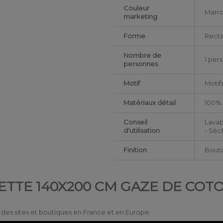
Couleur
Marr
marketing
Forme
Rect
Nombre de
1 per
personnes
Motif
Motif
Matériaux détail
100%
Conseil
Lavab
d'utilisation
- Sèc
Finition
Bouto
ETTE 140X200 CM GAZE DE COT
ur des sites et boutiques en France et en Europe.