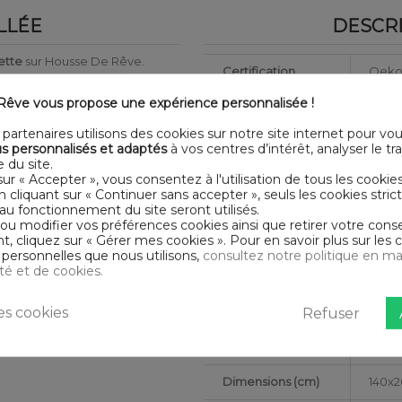
LLÉE
DESCRI
ette
sur Housse De Rêve.
Certification
Oeko
êve vous propose une expérience personnalisée !
Longueur
200
substances nocives pouvant
partenaires utilisons des cookies sur notre site internet pour vo
Grammage
125g/
s personnalisés et adaptés
à vos centres d’intérêt, analyser le traf
 du site.
Matériaux
Gaze
sur « Accepter », vous consentez à l'utilisation de tous les cookie
En cliquant sur « Continuer sans accepter », seuls les cookies str
aires) - Essorage doux - Sèche
au fonctionnement du site seront utilisés.
Conseils
Lavab
 ou modifier vos préférences cookies ainsi que retirer votre co
d'entretien
 cliquez sur « Gérer mes cookies ». Pour en savoir plus sur les 
personnelles que nous utilisons,
consultez notre politique en ma
Type de public
Adult
ité et de cookies.
Largeur
140
s cookies
Refuser
Finition housse de
Bout
couette
Dimensions (cm)
140x