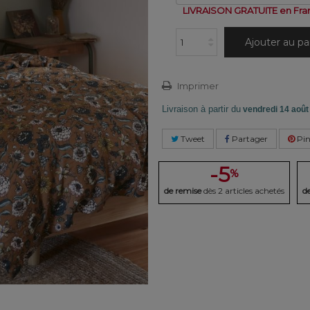
LIVRAISON GRATUITE en Fra
Ajouter au pa
Imprimer
Livraison à partir du
vendredi 14 août
Tweet
Partager
Pin
-5
%
de remise
dès 2 articles achetés
d