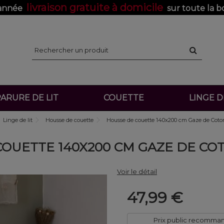
livraison gratuite à domicile
'année
sur toute la b
ARURE DE LIT
COUETTE
LINGE 
Linge de lit
Housse de couette
Housse de couette 140x200 cm Gaze de Coto
OUETTE 140X200 CM GAZE DE CO
Voir le détail
47,99 €
Prix public recomma