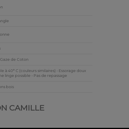
on
angle
sonne
s
 Gaze de Coton
le à 40° C (couleurs similaires) - Essorage doux
he linge possible - Pas de repassage
ns bois
ON CAMILLE