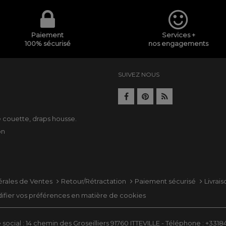
Paiement
Services +
100% sécurisé
nos engagements
SUIVEZ NOUS
e
e couette
,
draps housse
.
on
érales de Ventes
Retour/Rétractation
Paiement sécurisé
Livrai
ifier vos préférences en matière de cookies
social : 14 chemin des Groseilliers 91760 ITTEVILLE - Téléphone : +331