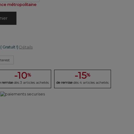
nce métropolitaine
nier
( Gratuit !)
Détails
terest
-10
-15
%
%
e remise
dès 3 articles achetés
de remise
dès 4 articles achetés