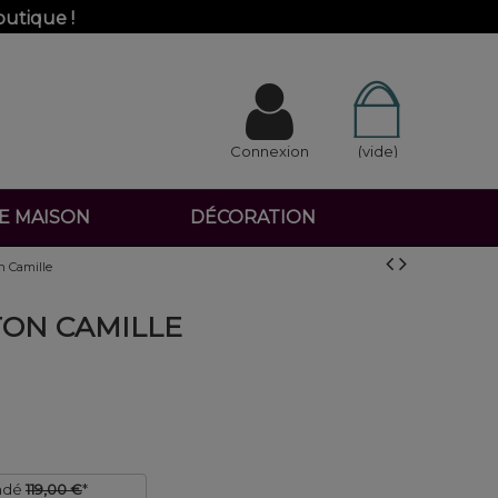
outique !
Connexion
(vide)
DE MAISON
DÉCORATION
n Camille
TON CAMILLE
ndé
119,00 €
*