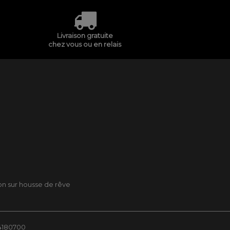
Livraison gratuite
chez vous ou en relais
son sur housse de rêve
84180700