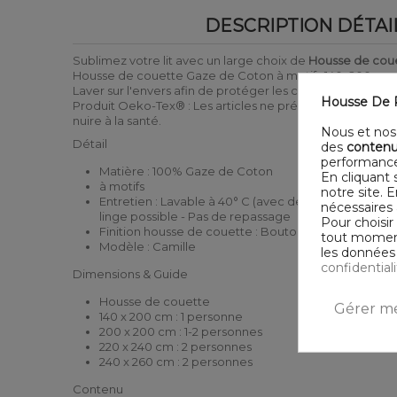
DESCRIPTION DÉTAI
Sublimez votre lit avec un large choix de
Housse de cou
Housse de couette Gaze de Coton à motifs 140x200 cm.
Laver sur l'envers afin de protéger les couleurs
Housse De R
Produit Oeko-Tex® : Les articles ne présentent pas de 
nuire à la santé.
Nous et nos 
Détail
des
contenu
performance
Matière : 100% Gaze de Coton
En cliquant 
à motifs
notre site. 
Entretien : Lavable à 40° C (avec des couleurs simil
nécessaires 
linge possible - Pas de repassage
Pour choisir
Finition housse de couette : Bouton
tout moment,
Modèle : Camille
les données 
confidential
Dimensions & Guide
Housse de couette
Gérer me
140 x 200 cm : 1 personne
200 x 200 cm : 1-2 personnes
220 x 240 cm : 2 personnes
240 x 260 cm : 2 personnes
Contenu