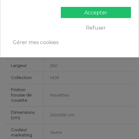
Grammage
160g/m²
Accepter
Matériaux
Lin
Refuser
Conseils
Lavable en machine
d'entretien
Gérer mes cookies
Type de
Adulte
public
Largeur
260
Collection
HDR
Finition
housse de
Nouettes
couette
Dimensions
240x260 cm
(cm)
Couleur
Jaune
marketing