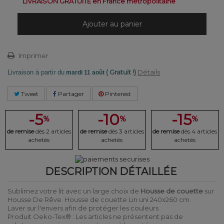
LIVRAISON GRATUITE en France métropolitaine
Ajouter au panier
Imprimer
( Gratuit !)
Détails
Livraison à partir du
mardi 11 août
Tweet
Partager
Pinterest
-5
-10
-15
%
%
%
de remise
dès 2 articles
de remise
dès 3 articles
de remise
dès 4 articles
achetés
achetés
achetés
DESCRIPTION DÉTAILLÉE
Sublimez votre lit avec un large choix de
Housse de couette
sur
Housse De Rêve. Housse de couette Lin uni 240x260 cm.
Laver sur l'envers afin de protéger les couleurs
Produit Oeko-Tex® : Les articles ne présentent pas de