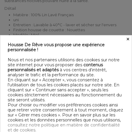
substances nocives pouvant nuire à la santé.
Détail
Matière : 100% Lin Lavé Français
uni
Entretien : Lavable à 40°C - laver et sécher sur l'envers
Finition housse de couette : Nouettes
Modèle : Miel
×
Dimensions & Guide
Housse De Rêve vous propose une expérience
personnalisée !
Housse de couette
140 x 200 cm : 1 personne
Nous et nos partenaires utilisons des cookies sur notre
200 x 200 cm : 2 personnes
site internet pour vous proposer des
contenus
220 x 240 - 240 x 220 cm : 2 personnes
personnalisés et adaptés
à vos centres d’intérêt,
240 x 260 - 260 x 240 cm : 2 personnes
analyser le trafic et la performance du site.
Contenu
En cliquant sur « Accepter », vous consentez à
l'utilisation de tous les cookies placés sur notre site. En
1 housse de couette 260x240 cm
cliquant sur « Continuer sans accepter », seuls les
cookies strictement nécessaires au fonctionnement du
DESCRIPTIF TECHNIQUE
site seront utilisés.
Pour choisir ou modifier vos préférences cookies ainsi
que retirer votre consentement à tout moment, cliquez
sur « Gérer mes cookies ». Pour en savoir plus sur les
Certification
Oeko-Tex®
cookies et les données personnelles que nous utilisons,
consultez notre politique en matière de confidentialité
Longueur
240
et de cookies.