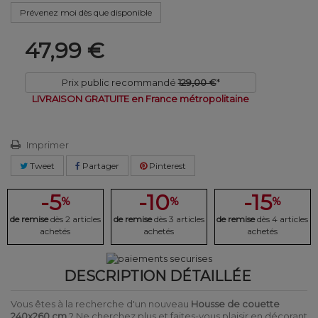
Prévenez moi dès que disponible
47,99 €
Prix public recommandé
129,00 €
*
LIVRAISON GRATUITE en France métropolitaine
Imprimer
Tweet
Partager
Pinterest
-5
-10
-15
%
%
%
de remise
dès 2 articles
de remise
dès 3 articles
de remise
dès 4 articles
achetés
achetés
achetés
DESCRIPTION DÉTAILLÉE
Vous êtes à la recherche d'un nouveau
Housse de couette
240x260 cm
? Ne cherchez plus et faites-vous plaisir en décorant