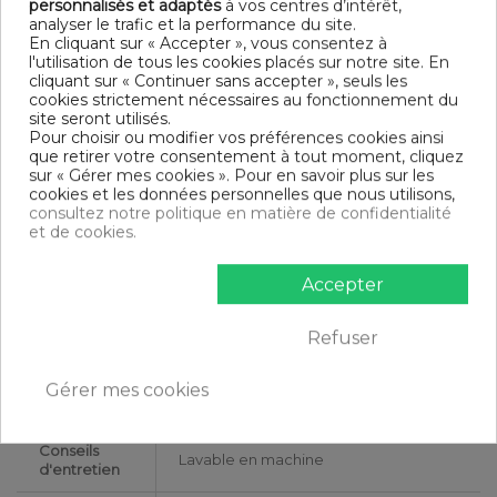
personnalisés et adaptés
à vos centres d’intérêt,
analyser le trafic et la performance du site.
Dimensions & Guide
En cliquant sur « Accepter », vous consentez à
Drap housse
l'utilisation de tous les cookies placés sur notre site. En
90 x 190-200 cm : 1 personne
cliquant sur « Continuer sans accepter », seuls les
140 x 190-200 cm : 1-2 personnes
cookies strictement nécessaires au fonctionnement du
160 x 200 cm : 2 personnes
site seront utilisés.
180 x 200 cm : 2 personnes
Pour choisir ou modifier vos préférences cookies ainsi
200 x 200 cm : 2 personnes
que retirer votre consentement à tout moment, cliquez
sur « Gérer mes cookies ». Pour en savoir plus sur les
Contenu
cookies et les données personnelles que nous utilisons,
1 housse de couette 260x240 cm
consultez notre politique en matière de confidentialité
et de cookies.
DESCRIPTIF TECHNIQUE
Accepter
Certification
Oeko-Tex®
Refuser
Longueur
240
Gérer mes cookies
Matériaux
Percale de Coton
Conseils
Lavable en machine
d'entretien