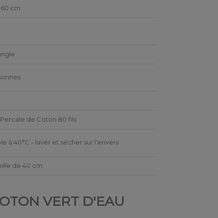
260 cm
angle
sonnes
Percale de Coton 80 fils
le à 40°C - laver et sécher sur l'envers
ille de 40 cm
COTON VERT D'EAU