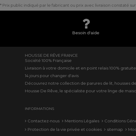
* Prix public indiqué par le fabricant ou prix avec livraison constaté s
Besoin d'aide
HOUSSE DE RÊVE FRANCE
Société 100% Française
Livraison à votre domicile et en point relais 100% gratuit
14 jours pour changer d'avis
Découvrez notre collection de
parures de lit
,
housses d
Housse De Rêve, le spécialiste pour votre
linge de mais
INFORMATIONS
Contactez-nous
Mentions Légales
Conditions Gén
Protection de la vie privée et cookies
sitemap
Mod