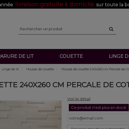
livraison gratuite à domicile
'année
sur toute la b
ARURE DE LIT
COUETTE
LINGE 
Linge de lit
Housse de couette
Housse de couette 240x260 cm Percale de Co
TTE 240X260 CM PERCALE DE CO
Voir le détail
Ce produit n'est plus en stock
Prévenez moi dès que disponible