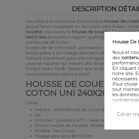
DESCRIPTION DÉTAI
Vous êtes à la recherche d'un nouveau
Housse de couet
plus et faites-vous plaisir en décorant votre lit avec notr
couette
. Découvrez le
Housse de couette 2 personnes 
Vert D'eau
au meilleur rapport qualité/prix, comprenant 
Housse De R
cm Percale de Coton.
En percale de coton lavé, une matière saine de qualité s
Nous et nos 
temps grâce à son tissage ultra serré de 80 fils/cm².
des
contenu
Teinture Grand teint, pour une très grande résistance au la
performance
Laver et repasser sur l'envers afin de protéger les coule
En cliquant 
Produit Oeko-Tex® : Garantit que les articles testés ne
notre site. 
nocives pouvant nuire à la santé.
nécessaires 
HOUSSE DE COUETTE PER
Pour choisir
tout moment,
COTON UNI 240X260 CM !
les données 
confidential
Détail
Matière : 100% Percale de Coton 80 fils
Gérer me
uni
Entretien : Lavable à 40°C - laver et sécher sur l'env
Finition housse de couette : Bouteille
Modèle : Vert D'eau
Tissage ultra serré 80 fils /cm²