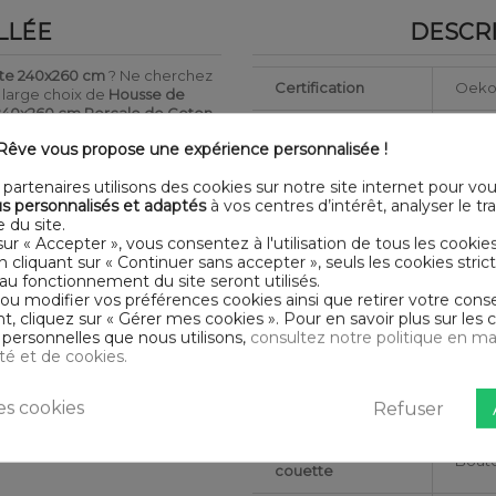
LLÉE
DESCRI
te 240x260 cm
? Ne cherchez
Certification
Oeko
e large choix de
Housse de
240x260 cm Percale de Coton
Longueur
240
: 1 housse de couette 260x240
êve vous propose une expérience personnalisée !
upérieure et plus resistante au
Matériaux
Perca
partenaires utilisons des cookies sur notre site internet pour vo
s personnalisés et adaptés
à vos centres d’intérêt, analyser le traf
vage, à la lumière et à l'usure.
Conseils
 du site.
urs
Lavab
d'entretien
sur « Accepter », vous consentez à l'utilisation de tous les cookie
 présentent pas de substances
En cliquant sur « Continuer sans accepter », seuls les cookies str
Type de public
Adult
au fonctionnement du site seront utilisés.
CALE DE
 ou modifier vos préférences cookies ainsi que retirer votre co
 cliquez sur « Gérer mes cookies ». Pour en savoir plus sur les 
Largeur
260
personnelles que nous utilisons,
consultez notre politique en ma
ité et de cookies.
Nombre de fils
Tissag
s cookies
Refuser
Collection
HDR
ers
Finition housse de
Boute
couette