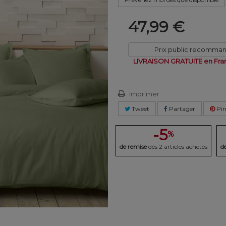
47,99 €
Prix public recomma
LIVRAISON GRATUITE en Fra
Imprimer
Tweet
Partager
Pin
-5
%
de remise
dès 2 articles achetés
d