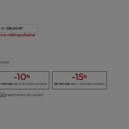
ndé
129,00 €
*
nce métropolitaine
terest
-10
-15
%
%
e remise
dès 3 articles achetés
de remise
dès 4 articles achetés