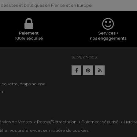
ur des sites et boutiques en France et en Europe.
Paiement
Services +
100% sécurisé
nos engagements
SUIVEZ NOUS
e
e couette
,
draps housse
.
on
érales de Ventes
Retour/Rétractation
Paiement sécurisé
Livrai
ifier vos préférences en matière de cookies