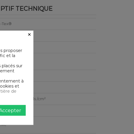
PTIF TECHNIQUE
-Tex®
×
le de Coton
us proposer
ic et la
le en machine
s placés sur
ictement
e
nsentement à
cookies et
tière de
e ultra serré 80 fils /cm²
Accepter
ille