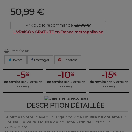
50,99 €
Prix public recommandé
129,00 €
*
LIVRAISON GRATUITE en France métropolitaine
Imprimer
Tweet
Partager
Pinterest
-5
-10
-15
%
%
%
de remise
dès 2 articles
de remise
dès 3 articles
de remise
dès 4 articles
achetés
achetés
achetés
DESCRIPTION DÉTAILLÉE
Sublimez votre lit avec un large choix de
Housse de couette
sur
Housse De Rêve. Housse de couette Satin de Coton Uni
220x240 cm.