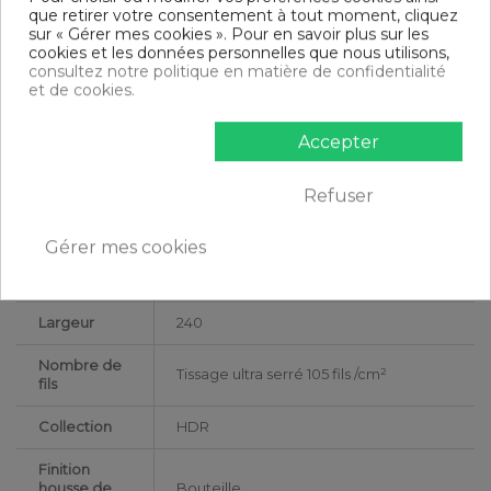
que retirer votre consentement à tout moment, cliquez
Certification
Oeko-Tex®
sur « Gérer mes cookies ». Pour en savoir plus sur les
cookies et les données personnelles que nous utilisons,
consultez notre politique en matière de confidentialité
Longueur
220
et de cookies.
Modèle
Noir
Accepter
Matériaux
Satin de Coton
Refuser
Conseils
Lavable en machine
d'entretien
Gérer mes cookies
Type de
Adulte
public
Largeur
240
Nombre de
Tissage ultra serré 105 fils /cm²
fils
Collection
HDR
Finition
housse de
Bouteille