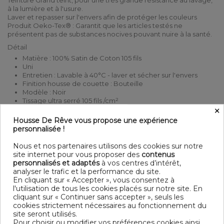
Teinture Grand teint, pour une très grande résistance au lavage,
à la lumière et à l'usure.
Laver et repasser sur l'envers afin de protéger les couleurs
Produit Oeko-Tex® : Garantit que les articles testés ne
présentent pas de substances nocives pouvant nuire à la santé.
Détail
Matière : 100% Satin de Coton 105 fils
Uni
Entretien : Lavable à 40°C - laver et sécher sur l'envers
Finition housse de couette : Bouteille
Modèle : Noir
Tissage ultra serré 105 fils /cm²
×
Dimensions & Guide
Housse De Rêve vous propose une expérience
Housse de couette
personnalisée !
140 x 200 cm : 1 personne
200 x 200 cm : 1-2 personnes
Nous et nos partenaires utilisons des cookies sur notre
220 x 240 cm : 2 personnes
site internet pour vous proposer des
contenus
240 x 260 cm : 2 personnes
personnalisés et adaptés
à vos centres d’intérêt,
analyser le trafic et la performance du site.
Contenu
En cliquant sur « Accepter », vous consentez à
1 housse de couette 240x220 cm
l'utilisation de tous les cookies placés sur notre site. En
cliquant sur « Continuer sans accepter », seuls les
cookies strictement nécessaires au fonctionnement du
DESCRIPTIF TECHNIQUE
site seront utilisés.
Pour choisir ou modifier vos préférences cookies ainsi