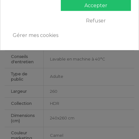
Accepter
Certification
Oeko-Tex®
Refuser
Longueur
240
Grammage
170 gr/m²
Gérer mes cookies
Matériaux
Flanelle de Coton
Conseils
Lavable en machine à 40°C
d'entretien
Type de
Adulte
public
Largeur
260
Collection
HDR
Dimensions
240x260 cm
(cm)
Couleur
Camel
marketing