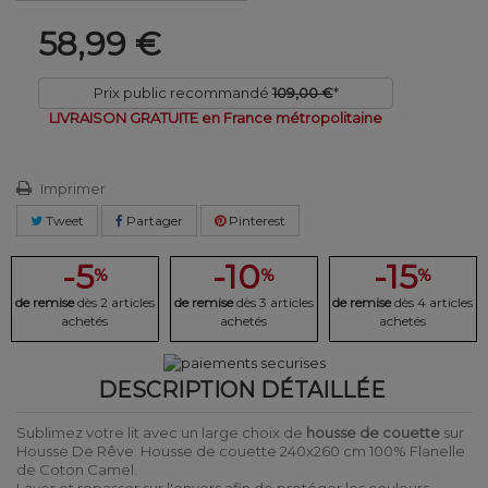
58,99 €
Prix public recommandé
109,00 €
*
LIVRAISON GRATUITE en France métropolitaine
Imprimer
Tweet
Partager
Pinterest
-5
-10
-15
%
%
%
de remise
dès 2 articles
de remise
dès 3 articles
de remise
dès 4 articles
achetés
achetés
achetés
DESCRIPTION DÉTAILLÉE
Sublimez votre lit avec un large choix de
housse de couette
sur
Housse De Rêve. Housse de couette 240x260 cm 100% Flanelle
de Coton Camel.