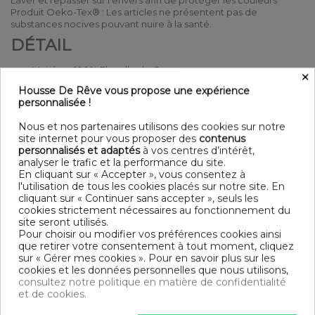
Laver et repasser sur l'envers afin de protéger les couleurs
Produit Oeko-Tex® : Les articles ne présentent pas de
substances nocives pouvant nuire à la santé.
DÉTAIL
Matière : 100% Flanelle de Coton
×
Couleur : Uni
Housse De Rêve vous propose une expérience
Entretien : Lavable en machine à 40°C
personnalisée !
Finition : Ouverture boutonnière et Boutons en bois
Modèle : Camel
Nous et nos partenaires utilisons des cookies sur notre
DIMENSIONS & GUIDE
site internet pour vous proposer des
contenus
personnalisés et adaptés
à vos centres d’intérêt,
analyser le trafic et la performance du site.
Housse de couette
En cliquant sur « Accepter », vous consentez à
140 x 200 cm : 1 personne
l'utilisation de tous les cookies placés sur notre site. En
200 x 200 cm : 1-2 personnes
cliquant sur « Continuer sans accepter », seuls les
220 x 240 cm : 2 personnes
cookies strictement nécessaires au fonctionnement du
240 x 260 cm : 2 personnes
site seront utilisés.
Pour choisir ou modifier vos préférences cookies ainsi
CONTENU
que retirer votre consentement à tout moment, cliquez
sur « Gérer mes cookies ». Pour en savoir plus sur les
1 Housse de couette 240x260 cm 100% Flanelle de Coton
cookies et les données personnelles que nous utilisons,
consultez notre politique en matière de confidentialité
et de cookies.
DESCRIPTIF TECHNIQUE