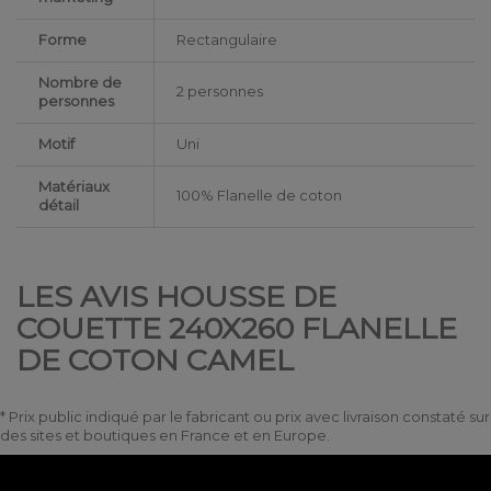
Forme
Rectangulaire
Nombre de
2 personnes
personnes
Motif
Uni
Matériaux
100% Flanelle de coton
détail
LES AVIS HOUSSE DE
COUETTE 240X260 FLANELLE
DE COTON CAMEL
* Prix public indiqué par le fabricant ou prix avec livraison constaté sur
des sites et boutiques en France et en Europe.