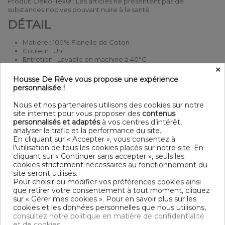
Produit Oeko-Tex® : Les articles ne présentent pas de
substances nocives pouvant nuire à la santé.
DÉTAIL
Matière : 100% Flanelle de Coton
Couleur : Uni
Entretien : Lavable en machine à 40°C
×
Finition : Ouverture boutonnière et Boutons en bois
Modèle : Nuit
Housse De Rêve vous propose une expérience
personnalisée !
DIMENSIONS & GUIDE
Nous et nos partenaires utilisons des cookies sur notre
Housse de couette
site internet pour vous proposer des
contenus
140 x 200 cm : 1 personne
personnalisés et adaptés
à vos centres d’intérêt,
200 x 200 cm : 1-2 personnes
analyser le trafic et la performance du site.
220 x 240 cm : 2 personnes
En cliquant sur « Accepter », vous consentez à
240 x 260 cm : 2 personnes
l'utilisation de tous les cookies placés sur notre site. En
cliquant sur « Continuer sans accepter », seuls les
CONTENU
cookies strictement nécessaires au fonctionnement du
site seront utilisés.
1 Housse de couette 220x240 cm 100% Flanelle de Coton
Pour choisir ou modifier vos préférences cookies ainsi
que retirer votre consentement à tout moment, cliquez
sur « Gérer mes cookies ». Pour en savoir plus sur les
DESCRIPTIF TECHNIQUE
cookies et les données personnelles que nous utilisons,
consultez notre politique en matière de confidentialité
et de cookies.