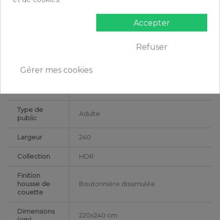
Certification
Oeko-Tex®
Accepter
Longueur
220
Grammage
170 gr/m²
Refuser
Matériaux
Flanelle de Coton
Gérer mes cookies
Conseils
Lavable en machine à 40°C
d'entretien
Type de
Adulte
public
Largeur
240
Collection
HDR
Finition
housse de
Boutonnière dissimulée
couette
Dimensions
220x240 cm
(cm)