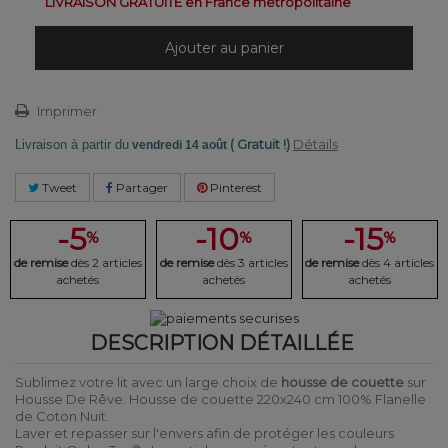
LIVRAISON GRATUITE en France métropolitaine
Ajouter au panier
Imprimer
( Gratuit !)
Détails
Livraison à partir du
vendredi 14 août
Tweet
Partager
Pinterest
-5
-10
-15
%
%
%
de remise
dès 2 articles
de remise
dès 3 articles
de remise
dès 4 articles
achetés
achetés
achetés
DESCRIPTION DÉTAILLÉE
Sublimez votre lit avec un large choix de
housse de couette
sur
Housse De Rêve. Housse de couette 220x240 cm 100% Flanelle
de Coton Nuit.
Laver et repasser sur l'envers afin de protéger les couleurs