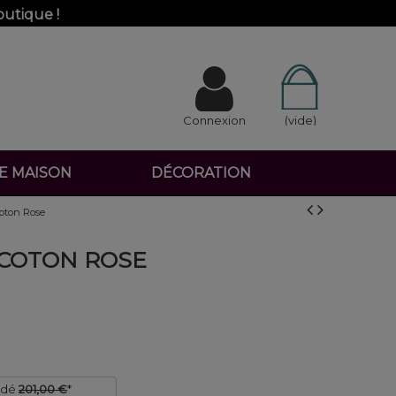
outique !
Connexion
(vide)
DE MAISON
DÉCORATION
oton Rose
 COTON ROSE
ndé
201,00 €
*