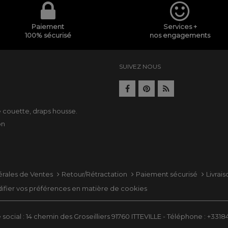
Paiement
Services +
100% sécurisé
nos engagements
SUIVEZ NOUS
e
e couette
,
draps housse
.
on
érales de Ventes
Retour/Rétractation
Paiement sécurisé
Livrai
ifier vos préférences en matière de cookies
social : 14 chemin des Groseilliers 91760 ITTEVILLE - Téléphone : +331