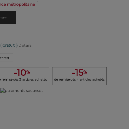
nce métropolitaine
nier
( Gratuit !)
Détails
terest
-10
-15
%
%
e remise
dès 3 articles achetés
de remise
dès 4 articles achetés