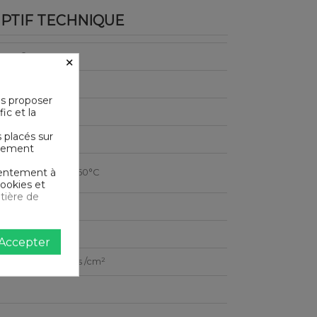
PTIF TECHNIQUE
-Tex®
×
us proposer
r/m²
ic et la
s placés sur
 de Coton
ictement
nsentement à
le en machine à 60°C
cookies et
tière de
e
Accepter
e ultra serré 74 fils /cm²