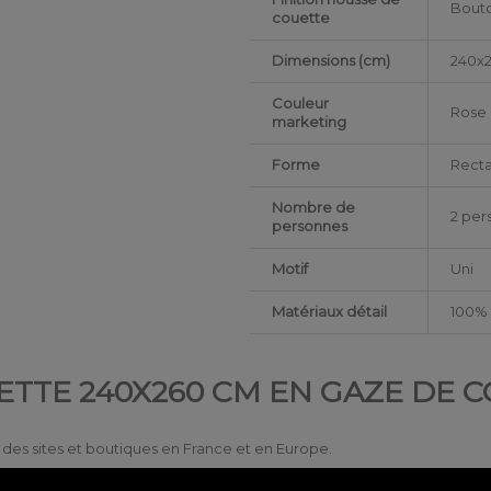
Bouto
couette
Dimensions (cm)
240x
Couleur
Rose
marketing
Forme
Recta
Nombre de
2 per
personnes
Motif
Uni
Matériaux détail
100%
ETTE 240X260 CM EN GAZE DE 
ur des sites et boutiques en France et en Europe.