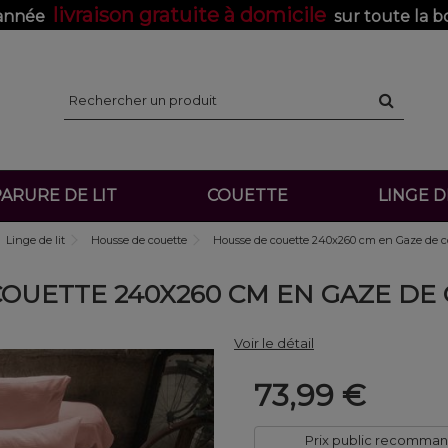
livraison gratuite à domicile
'année
sur toute la b
ARURE DE LIT
COUETTE
LINGE 
Linge de lit
Housse de couette
Housse de couette 240x260 cm en Gaze de c
OUETTE 240X260 CM EN GAZE DE
Voir le détail
73,99 €
Prix public recomma