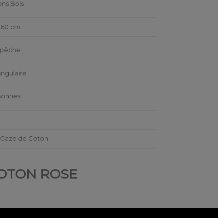
ns Bois
260 cm
 pêche
ngulaire
sonnes
 Gaze de Coton
COTON ROSE