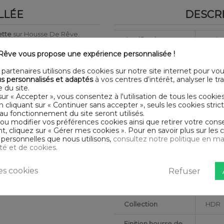
LLÉE
DESCRI
ette
sur Housse De Rêve.
Certification
Oeko
ge possible
êve vous propose une expérience personnalisée !
Longueur
240
 présentent pas de substances
partenaires utilisons des cookies sur notre site internet pour vo
ensemble. Ultra douce, elle
Grammage
125 g
s personnalisés et adaptés
à vos centres d’intérêt, analyser le traf
turellement souple et léger, la
 du site.
ges.
sur « Accepter », vous consentez à l'utilisation de tous les cookie
Matériaux
Gaze
En cliquant sur « Continuer sans accepter », seuls les cookies str
au fonctionnement du site seront utilisés.
Conseils
 ou modifier vos préférences cookies ainsi que retirer votre co
Lavab
d'entretien
 cliquez sur « Gérer mes cookies ». Pour en savoir plus sur les 
personnelles que nous utilisons,
consultez notre politique en ma
Type de public
Adult
ité et de cookies.
res - Sèche linge possible
Largeur
260
s cookies
Refuser
Nombre de fils
Tissag
cm
Collection
HDR
Finition housse de