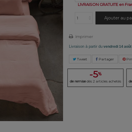
LIVRAISON GRATUITE en Fra
Ajouter au pa
Imprimer
Livraison à partir du
vendredi 14 août
Tweet
Partager
Pin
-5
%
de remise
dès 2 articles achetés
d