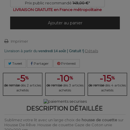
Prix public recommandé
149,00 €
*
LIVRAISON GRATUITE en France métropolitaine
Ajouter au panier
Imprimer
( Gratuit !)
Détails
Livraison à partir du
vendredi 14 août
Tweet
Partager
Pinterest
-5
-10
-15
%
%
%
de remise
dès 2 articles
de remise
dès 3 articles
de remise
dès 4 articles
achetés
achetés
achetés
DESCRIPTION DÉTAILLÉE
Sublimez votre lit avec un large choix de
housse de couette
sur
Housse De Rêve. Housse de couette Gaze de Coton unie
200x200 cm.