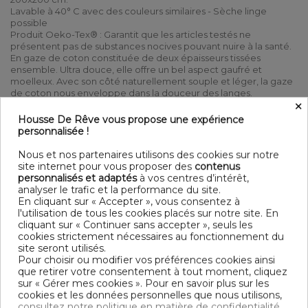
Lavable à 40° C avec des couleurs similaires - Sèche linge
possible
Produit Oeko-Tex® : Garantit que les articles testés ne
présentent pas de substances nocives pouvant nuire à la santé.
En gaze de coton constituée de deux épaisseurs tissées
ensemble. Ultra douce, elle offre un bel aspect gaufré et
moelleux. Avec son côté naturellement souple et léger, la gaze
de coton nous enveloppe dans la douceur des langes.
×
DÉTAIL
Housse De Rêve vous propose une expérience
personnalisée !
Matière : 100% gaze de coton
125 gr/m²
Nous et nos partenaires utilisons des cookies sur notre
Couleur : Uni
site internet pour vous proposer des
contenus
Entretien : Lavable à 40° C avec des couleurs similaires -
personnalisés et adaptés
à vos centres d’intérêt,
Sèche linge possible
analyser le trafic et la performance du site.
Finition : Boutons Bois
En cliquant sur « Accepter », vous consentez à
Modèle : Romarin
l'utilisation de tous les cookies placés sur notre site. En
Tissage ultra serré 74 fils /cm²
cliquant sur « Continuer sans accepter », seuls les
1 Housse de couette 100% gaze de coton 200x200 cm
cookies strictement nécessaires au fonctionnement du
site seront utilisés.
Pour choisir ou modifier vos préférences cookies ainsi
DESCRIPTIF TECHNIQUE
que retirer votre consentement à tout moment, cliquez
sur « Gérer mes cookies ». Pour en savoir plus sur les
cookies et les données personnelles que nous utilisons,
Certification
Oeko-Tex®
consultez notre politique en matière de confidentialité