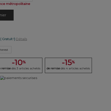
nce métropolitaine
nier
( Gratuit !)
Détails
terest
-10
-15
%
%
e remise
dès 3 articles achetés
de remise
dès 4 articles achetés