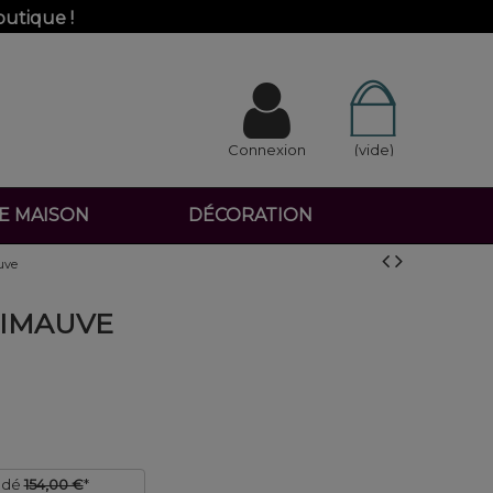
outique !
Connexion
(vide)
DE MAISON
DÉCORATION
uve
UIMAUVE
ndé
154,00 €
*