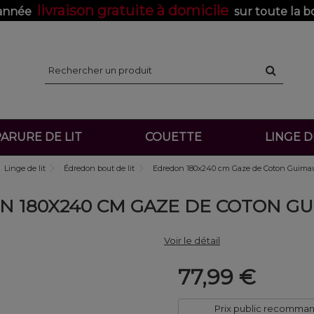
livraison gratuite à domicile
'année
sur toute la b
ARURE DE LIT
COUETTE
LINGE 
Linge de lit
Édredon bout de lit
Edredon 180x240 cm Gaze de Coton Guima
 180X240 CM GAZE DE COTON G
Voir le détail
77,99 €
Prix public recomma