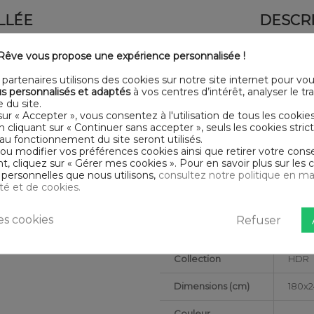
LLÉE
DESCRI
don
sur Housse De Rêve.
êve vous propose une expérience personnalisée !
Certification
Oeko
substances nocives pouvant
partenaires utilisons des cookies sur notre site internet pour vo
Longueur
240
s personnalisés et adaptés
à vos centres d’intérêt, analyser le traf
 ensemble et reliées par des
 du site.
ré et moelleux. Avec son côté
Grammage
125g/
sur « Accepter », vous consentez à l'utilisation de tous les cookie
nveloppe dans la douceur des
En cliquant sur « Continuer sans accepter », seuls les cookies str
Matériaux
Gaze
au fonctionnement du site seront utilisés.
rs
 ou modifier vos préférences cookies ainsi que retirer votre co
 cliquez sur « Gérer mes cookies ». Pour en savoir plus sur les 
Conseils
Lavab
personnelles que nous utilisons,
consultez notre politique en ma
Filling 300 gr/m² 180 x 240 cm
d'entretien
ité et de cookies.
rage doux - Pas de sèche linge
Type de public
Adult
s cookies
Refuser
Largeur
180
Collection
HDR
Dimensions (cm)
180x
Couleur