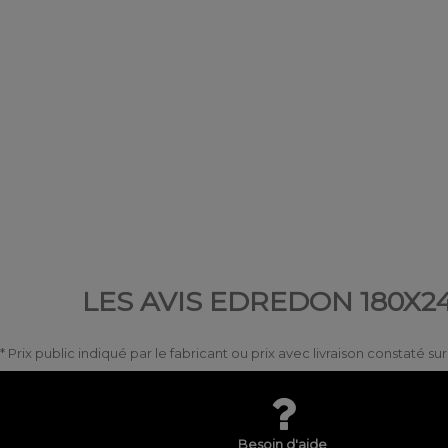
LES AVIS EDREDON 180X
* Prix public indiqué par le fabricant ou prix avec livraison constaté s
Besoin d'aide