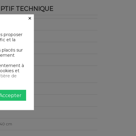
PTIF TECHNIQUE
×
-Tex®
us proposer
ic et la
m²
s placés sur
ictement
 de Coton
nsentement à
cookies et
le en machine
tière de
e
Accepter
240 cm