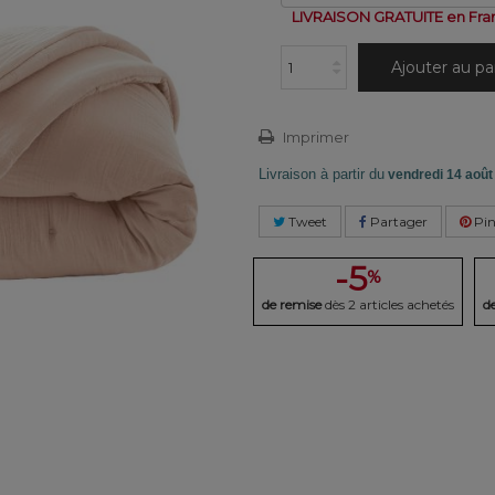
LIVRAISON GRATUITE en Fra
Ajouter au pa
Imprimer
Livraison à partir du
vendredi 14 août
Tweet
Partager
Pin
-5
%
de remise
dès 2 articles achetés
d