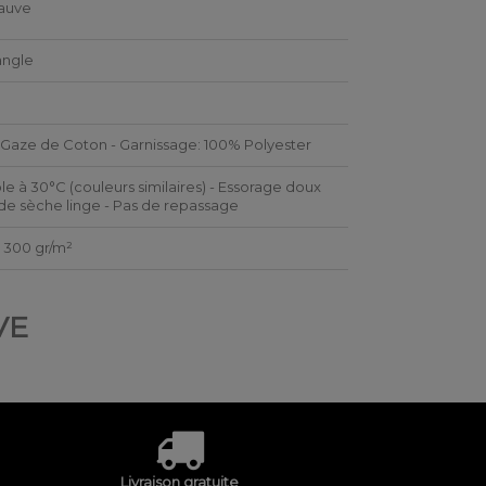
auve
angle
Gaze de Coton - Garnissage: 100% Polyester
le à 30°C (couleurs similaires) - Essorage doux
 de sèche linge - Pas de repassage
ng 300 gr/m²
VE
Livraison gratuite