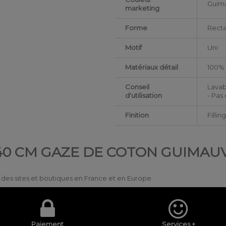
Guim
marketing
Forme
Rect
Motif
Uni
Matériaux détail
100% 
Conseil
Lavab
d'utilisation
- Pas
Finition
Filli
240 CM GAZE DE COTON GUIMAU
ur des sites et boutiques en France et en Europe.
Paiement
Services +