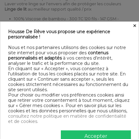
Laver votre linge sur l'envers afin de protéger les couleurs
Linge de lit
au meilleur rapport qualité / prix
100% Viscose de bambou - 300 TC 120 fils - 147 GSM -
×
Hauteur de bonnet : 30 cm - Lavable à 30° C (avec des
couleurs similaires) - Repassage à température moyenne -
Housse De Rêve vous propose une expérience
Sèche linge possible
personnalisée !
Contenu
Nous et nos partenaires utilisons des cookies sur notre
1 drap housse 140x190 cm
site internet pour vous proposer des
contenus
personnalisés et adaptés
à vos centres d’intérêt,
analyser le trafic et la performance du site.
DESCRIPTIF TECHNIQUE
En cliquant sur « Accepter », vous consentez à
l'utilisation de tous les cookies placés sur notre site. En
cliquant sur « Continuer sans accepter », seuls les
Certification
Oeko-Tex®
cookies strictement nécessaires au fonctionnement du
site seront utilisés.
Longueur
190
Pour choisir ou modifier vos préférences cookies ainsi
que retirer votre consentement à tout moment, cliquez
sur « Gérer mes cookies ». Pour en savoir plus sur les
Grammage
147g/m²
cookies et les données personnelles que nous utilisons,
consultez notre politique en matière de confidentialité
Matériaux
Bambou
et de cookies.
Conseils
Lavable en machine
d'entretien
Accepter