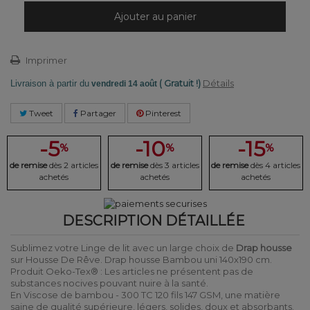
Ajouter au panier
Imprimer
( Gratuit !)
Détails
Livraison à partir du
vendredi 14 août
Tweet
Partager
Pinterest
-5
-10
-15
%
%
%
de remise
dès 2 articles
de remise
dès 3 articles
de remise
dès 4 articles
achetés
achetés
achetés
DESCRIPTION DÉTAILLÉE
Sublimez votre Linge de lit avec un large choix de
Drap housse
sur Housse De Rêve. Drap housse Bambou uni 140x190 cm.
Produit Oeko-Tex® : Les articles ne présentent pas de
substances nocives pouvant nuire à la santé.
En Viscose de bambou - 300 TC 120 fils 147 GSM, une matière
saine de qualité supérieure, légers, solides, doux et absorbants.