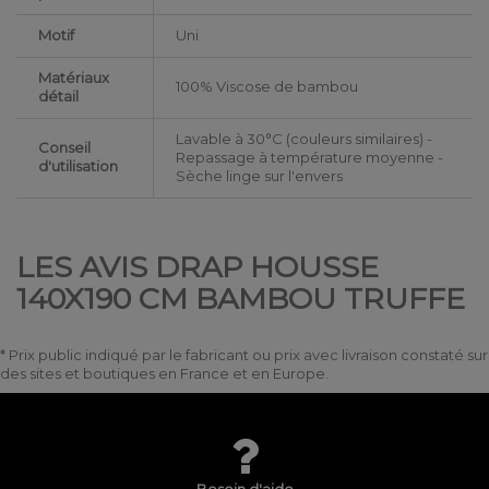
Motif
Uni
Matériaux
100% Viscose de bambou
détail
Lavable à 30°C (couleurs similaires) -
Conseil
Repassage à température moyenne -
d'utilisation
Sèche linge sur l'envers
LES AVIS DRAP HOUSSE
140X190 CM BAMBOU TRUFFE
* Prix public indiqué par le fabricant ou prix avec livraison constaté sur
des sites et boutiques en France et en Europe.