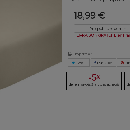
18,99 €
Prix public recomma
LIVRAISON GRATUITE en Fra
Imprimer
Tweet
Partager
Pin
-5
%
de remise
dès 2 articles achetés
d