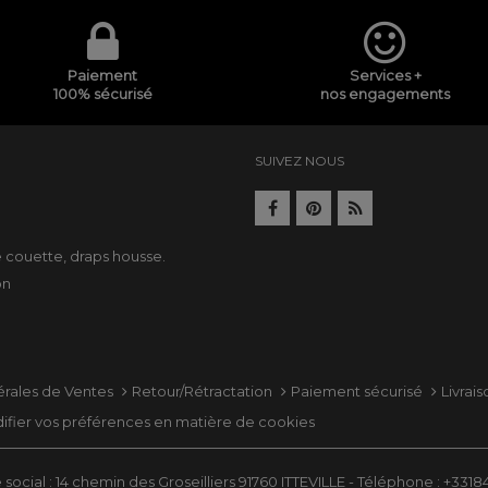
Paiement
Services +
100% sécurisé
nos engagements
SUIVEZ NOUS
e
e couette
,
draps housse
.
on
érales de Ventes
Retour/Rétractation
Paiement sécurisé
Livrai
ifier vos préférences en matière de cookies
social : 14 chemin des Groseilliers 91760 ITTEVILLE - Téléphone : +331