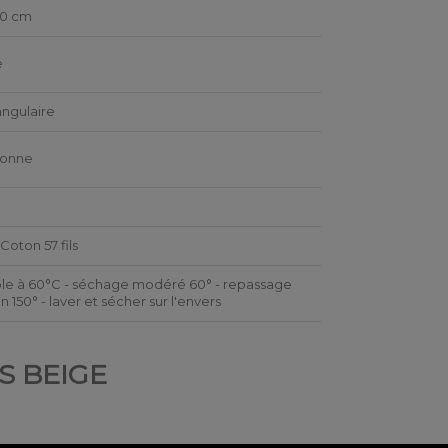
90 cm
e
ngulaire
sonne
Coton 57 fils
le à 60°C - séchage modéré 60° - repassage
 150° - laver et sécher sur l'envers
S BEIGE