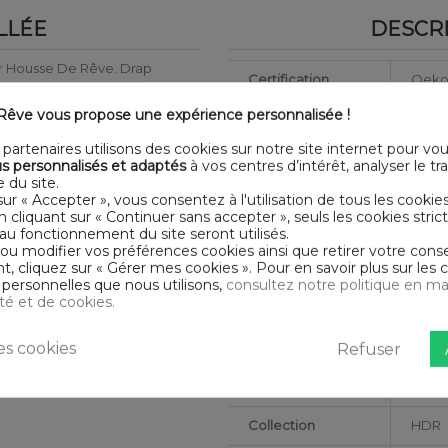
LLÉE
DESCRI
r Housse De Rêve. Drap
Certification
Oeko
urs
êve vous propose une expérience personnalisée !
Longueur
190
 présentent pas de substances
partenaires utilisons des cookies sur notre site internet pour vo
Matériaux
Coto
s personnalisés et adaptés
à vos centres d’intérêt, analyser le traf
 du site.
Conseils
sur « Accepter », vous consentez à l'utilisation de tous les cookie
Lavab
d'entretien
En cliquant sur « Continuer sans accepter », seuls les cookies str
 modéré 60° - repassage
au fonctionnement du site seront utilisés.
 ou modifier vos préférences cookies ainsi que retirer votre co
Type de public
Adult
 cliquez sur « Gérer mes cookies ». Pour en savoir plus sur les 
personnelles que nous utilisons,
consultez notre politique en ma
Largeur
90
ité et de cookies.
Nombre de fils
Tissag
s cookies
Refuser
Hauteur du
28
Bonnet
Collection
HDR