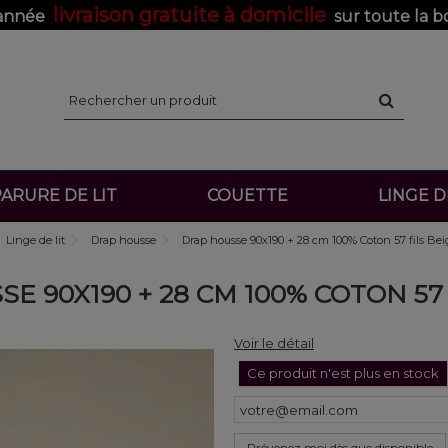
livraison gratuite à domicile
'année
sur toute la b
ARURE DE LIT
COUETTE
LINGE 
Linge de lit
Drap housse
Drap housse 90x190 + 28 cm 100% Coton 57 fils Bei
E 90X190 + 28 CM 100% COTON 57 
Voir le détail
Ce produit n'est plus en stock
Prévenez moi dès que disponible