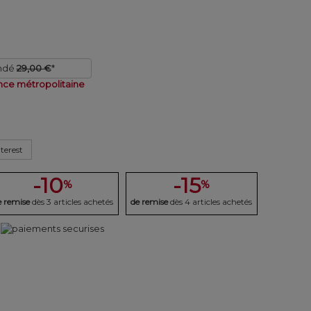
ndé
29,00 €
*
nce métropolitaine
terest
-10
-15
%
%
e remise
dès 3 articles achetés
de remise
dès 4 articles achetés