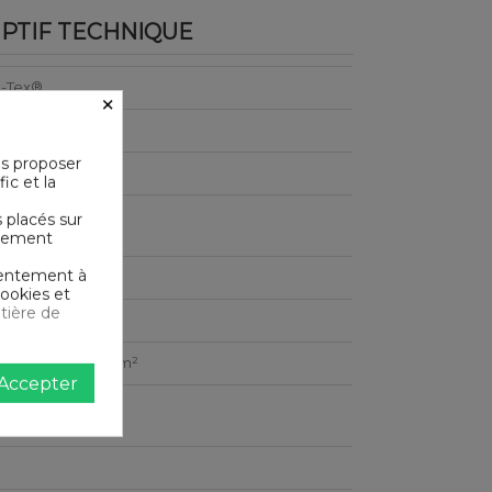
PTIF TECHNIQUE
-Tex®
×
us proposer
n
ic et la
s placés sur
le en machine
ictement
nsentement à
e
cookies et
tière de
e serré - 57 fils /cm²
Accepter