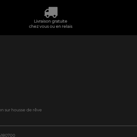
Livraison gratuite
chez vous ou en relais
son sur housse de rêve
84180700