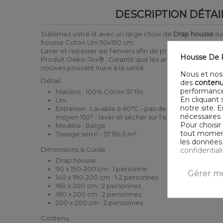
DESCRIPTION DÉTAI
Sublimez votre lit avec un large choix de
Drap housse
su
housse Coton Uni 90x190 cm.
Laver et repasser sur l'envers afin de protéger les coule
Housse De R
Produit Oeko-Tex® : Garantit que les articles testés ne
nocives pouvant nuire à la santé.
Nous et nos 
Détail
des
contenu
performance
Matière : 100% Coton 57 fils
En cliquant 
Uni
notre site. 
Entretien : Lavable à 60°C - pas de javel - sechage
nécessaires 
moyen 150° - laver et sécher sur l'envers
Pour choisir
Modèle : Beige
tout moment,
Tissage serré - 57 fils /cm²
les données 
Dimensions & Guide
confidential
Drap housse
90 x 190-200 cm : 1 personne
Gérer me
140 x 190-200 cm : 1-2 personnes
160 x 200 cm : 2 personnes
180 x 200 cm : 2 personnes
200 x 200 cm : 2 personnes
Contenu