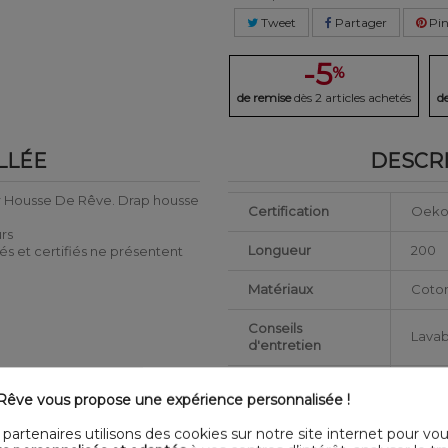
Tweet
Partager
Pin
-5
%
de remise
dès 2 articles achetés
d
LLÉE
DESCRI
r Housse De Rêve. Drap housse
Certification
Oeko
urs
Longueur
200
tés et certifiés ne présentent
Matériaux
Coto
Conseils
Lavab
d'entretien
Type de public
Adult
êve vous propose une expérience personnalisée !
Largeur
180
partenaires utilisons des cookies sur notre site internet pour vo