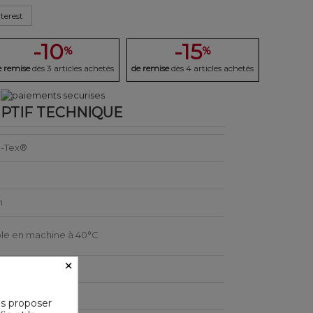
terest
-10
-15
%
%
e remise
dès 3 articles achetés
de remise
dès 4 articles achetés
PTIF TECHNIQUE
-Tex®
n
le en machine à 40°C
×
e
us proposer