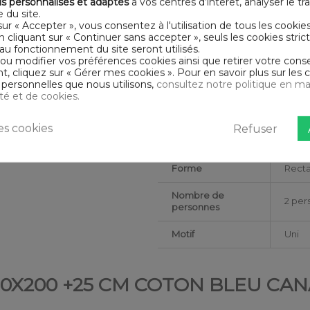
s personnalisés et adaptés
à vos centres d’intérêt, analyser le traf
Nombre de fils
Tissag
 du site.
sur « Accepter », vous consentez à l'utilisation de tous les cookie
En cliquant sur « Continuer sans accepter », seuls les cookies str
Hauteur du
25
au fonctionnement du site seront utilisés.
Bonnet
 ou modifier vos préférences cookies ainsi que retirer votre co
 cliquez sur « Gérer mes cookies ». Pour en savoir plus sur les 
Collection
HDR
personnelles que nous utilisons,
consultez notre politique en ma
ité et de cookies.
Dimensions (cm)
180x
s cookies
Refuser
Couleur
Bleu
marketing
Forme
Recta
Nombre de
2 per
personnes
Motif
Uni
80X200 +25 CM COTON BLEU CA