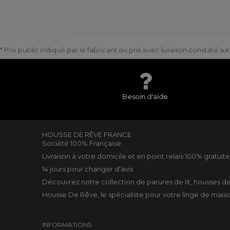
* Prix public indiqué par le fabricant ou prix avec livraison constaté s
Besoin d'aide
HOUSSE DE RÊVE FRANCE
Société 100% Française
Livraison à votre domicile et en point relais 100% gratuit
14 jours pour changer d'avis
Découvrez notre collection de
parures de lit
,
housses d
Housse De Rêve, le spécialiste pour votre
linge de mais
INFORMATIONS