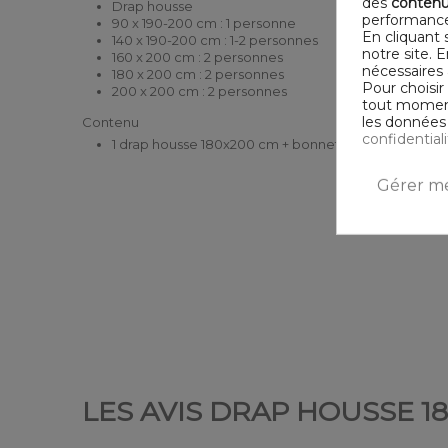
des
contenu
Drap housse
performance
90 x 190-200 cm : 1 personne
En cliquant 
140 x 190-200 cm : 1-2 personnes
notre site. 
160 x 200 cm : 2 personnes
nécessaires 
180 x 200 cm : 2 personnes
Pour choisir
200 x 200 cm : 2 personnes
tout moment,
les données 
Contenu
confidential
1 drap housse 180x200 cm + bonnet 25
Gérer me
LES AVIS DRAP HOUSSE 1