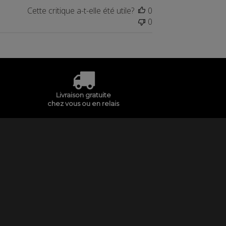
Cette critique a-t-elle été utile?
0
0
Livraison gratuite
chez vous ou en relais