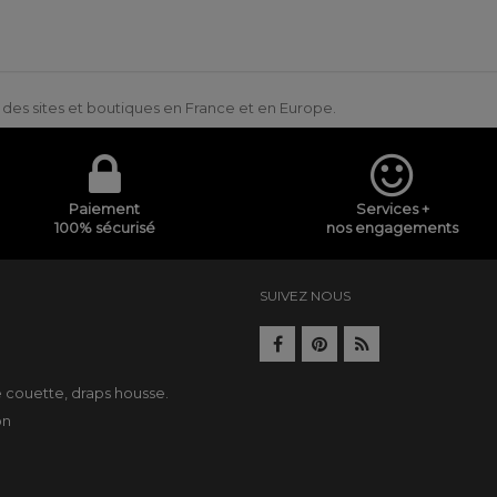
ur des sites et boutiques en France et en Europe.
Paiement
Services +
100% sécurisé
nos engagements
SUIVEZ NOUS
e
e couette
,
draps housse
.
on