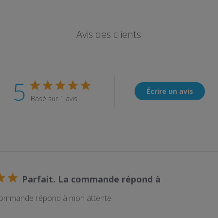
Avis des clients
5
Écrire un avis
Basé sur 1 avis
Parfait. La commande répond à
 commande répond à mon attente