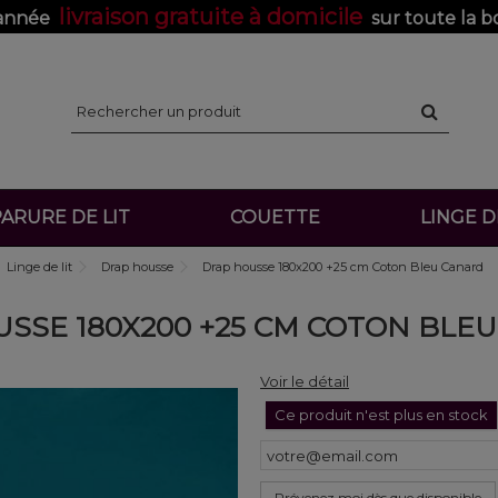
livraison gratuite à domicile
'année
sur toute la b
ARURE DE LIT
COUETTE
LINGE 
Linge de lit
Drap housse
Drap housse 180x200 +25 cm Coton Bleu Canard
SSE 180X200 +25 CM COTON BLE
Voir le détail
Ce produit n'est plus en stock
Prévenez moi dès que disponible