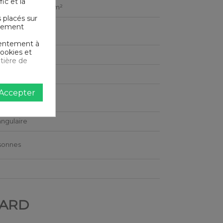
ic et la
e serré - 57 fils /cm²
s placés sur
ictement
nsentement à
cookies et
tière de
200 cm
Accepter
ngulaire
sonnes
NARD