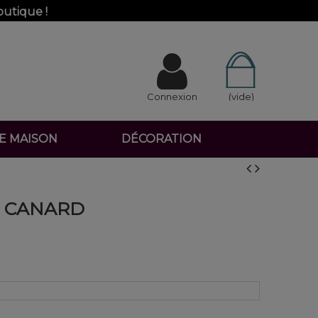
outique !
Connexion
(vide)
DE MAISON
DÉCORATION
U CANARD