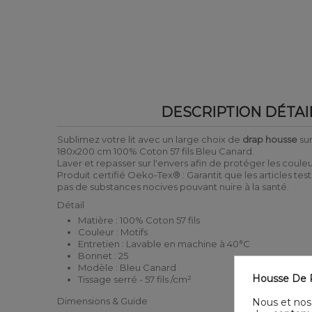
DESCRIPTION DÉTAI
Sublimez votre lit avec un large choix de
drap housse
su
180x200 cm 100% Coton 57 fils Bleu Canard.
Laver et repasser sur l'envers afin de protéger les coule
Produit certifié Oeko-Tex® : Garantit que les articles tes
pas de substances nocives pouvant nuire à la santé.
Détail
Matière : 100% Coton 57 fils
Couleur : Motifs
Entretien : Lavable en machine à 40°C
Bonnet : 25
Modèle : Bleu Canard
Housse De R
Tissage serré - 57 fils /cm²
Dimensions & Guide
Nous et nos 