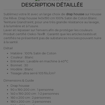
DESCRIPTION DÉTAILLÉE
Sublimez votre lit avec un large choix de
drap housse
sur Housse
De Rêve. Drap housse 140x190 cm 100% Satin de Coton Blanc.
Teinture Grand teint, pour une très grande résistance au lavage,
à la lumière et à l'usure.
Laver et repasser sur l'envers afin de protéger les couleurs
Produit certifié Oeko-Tex® : Garantit que les articles testés et
certifiés ne présentent pas de substances nocives pouvant nuire
à la santé.
Détail
Matière : 100% Satin de Coton
Couleur : Blanc
Entretien : Lavable en machine à 40°C
Bonnet : 30
Modèle : Blanc
Tissage ultra serré 105 fils /cm²
Dimensions & Guide
Drap housse
90 x 190-200 cm : 1 personne
140 x 190-200 cm : 1-2 personnes
160 x 200 cm : 2 personnes
180 x 200 cm : 2 personnes