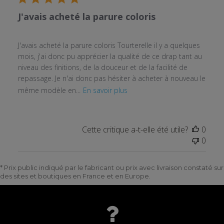
J'avais acheté la parure coloris
J'avais acheté la parure coloris Tourterelle il y a quelques
mois, j'ai donc pu apprécier la qualité de ce drap tant au
niveau des finitions, de la douceur et de la facilité de
repassage. Je n'ai donc pas hésiter à acheter à nouveau le
même modèle en...
En savoir plus
Cette critique a-t-elle été utile?
0
0
* Prix public indiqué par le fabricant ou prix avec livraison constaté sur
des sites et boutiques en France et en Europe.