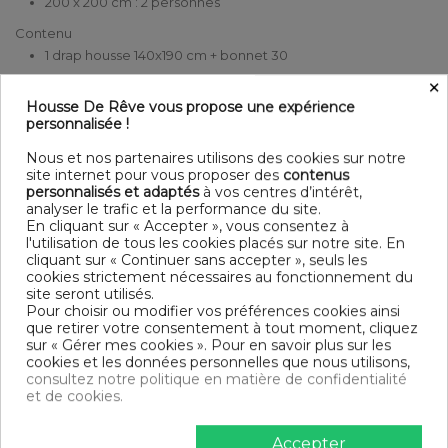
200 x 200 cm : 2 personnes
Contenu
1 drap housse 140x190 cm + bonnet 30
×
DESCRIPTIF TECHNIQUE
Housse De Rêve vous propose une expérience
personnalisée !
Certification
Oeko-Tex®
Nous et nos partenaires utilisons des cookies sur notre
site internet pour vous proposer des
contenus
personnalisés et adaptés
à vos centres d’intérêt,
Longueur
190
analyser le trafic et la performance du site.
En cliquant sur « Accepter », vous consentez à
Matériaux
Satin de Coton
l'utilisation de tous les cookies placés sur notre site. En
cliquant sur « Continuer sans accepter », seuls les
Conseils
cookies strictement nécessaires au fonctionnement du
Lavable en machine à 40°C
d'entretien
site seront utilisés.
Pour choisir ou modifier vos préférences cookies ainsi
que retirer votre consentement à tout moment, cliquez
Largeur
140
sur « Gérer mes cookies ». Pour en savoir plus sur les
cookies et les données personnelles que nous utilisons,
Nombre de
Tissage ultra serré 105 fils /cm²
consultez notre politique en matière de confidentialité
fils
et de cookies.
Hauteur du
30
Bonnet
Accepter