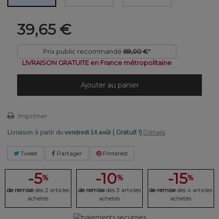
39,65 €
Prix public recommandé
69,00 €
*
LIVRAISON GRATUITE en France métropolitaine
Ajouter au panier
Imprimer
( Gratuit !)
Détails
Livraison à partir du
vendredi 14 août
Tweet
Partager
Pinterest
-5
-10
-15
%
%
%
de remise
dès 2 articles
de remise
dès 3 articles
de remise
dès 4 articles
achetés
achetés
achetés