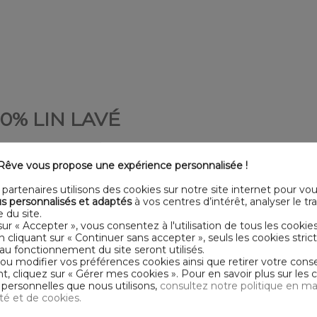
0% LIN LAVÉ
êve vous propose une expérience personnalisée !
partenaires utilisons des cookies sur notre site internet pour vo
Avis des clients
s personnalisés et adaptés
à vos centres d’intérêt, analyser le traf
 du site.
sur « Accepter », vous consentez à l'utilisation de tous les cookie
En cliquant sur « Continuer sans accepter », seuls les cookies str
au fonctionnement du site seront utilisés.
 ou modifier vos préférences cookies ainsi que retirer votre co
4.8
 cliquez sur « Gérer mes cookies ». Pour en savoir plus sur les 
Écrire un avis
personnelles que nous utilisons,
consultez notre politique en ma
Basé sur 5 avis
ité et de cookies.