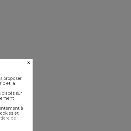
×
us proposer
ic et la
s placés sur
ictement
nsentement à
cookies et
tière de