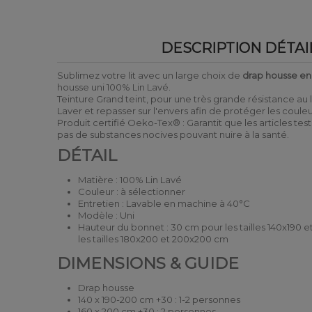
DESCRIPTION DÉTAI
Sublimez votre lit avec un large choix de
drap housse en 
housse uni 100% Lin Lavé.
Teinture Grand teint, pour une très grande résistance au la
Laver et repasser sur l'envers afin de protéger les coule
Produit certifié Oeko-Tex® : Garantit que les articles tes
pas de substances nocives pouvant nuire à la santé.
DÉTAIL
Matière : 100% Lin Lavé
Couleur : à sélectionner
Entretien : Lavable en machine à 40°C
Modèle : Uni
Hauteur du bonnet : 30 cm pour les tailles 140x190 
les tailles 180x200 et 200x200 cm
DIMENSIONS & GUIDE
Drap housse
140 x 190-200 cm +30 : 1-2 personnes
160 x 200 cm +30 : 2 personnes