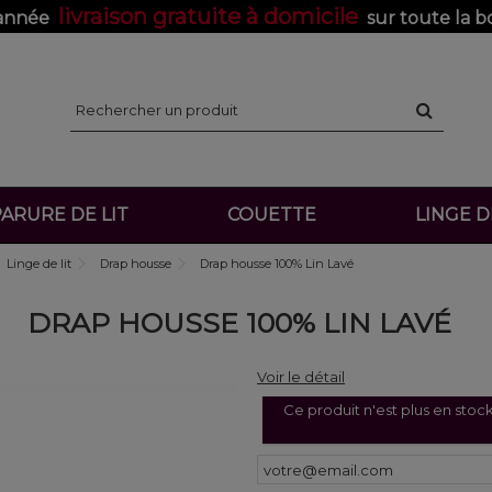
livraison gratuite à domicile
'année
sur toute la b
ARURE DE LIT
COUETTE
LINGE 
Linge de lit
Drap housse
Drap housse 100% Lin Lavé
DRAP HOUSSE 100% LIN LAVÉ
Voir le détail
Ce produit n'est plus en stoc