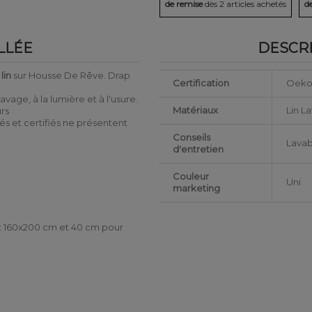
de remise
dès 2 articles achetés
d
LLÉE
DESCRI
lin
sur Housse De Rêve. Drap
Certification
Oeko
vage, à la lumière et à l'usure.
Matériaux
Lin L
urs
tés et certifiés ne présentent
Conseils
Lavab
d'entretien
Couleur
Uni
marketing
et 160x200 cm et 40 cm pour