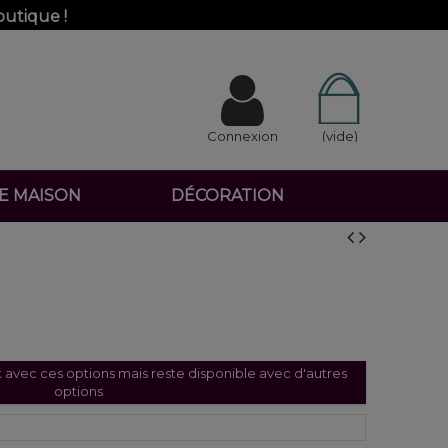
outique !
Connexion
(vide)
DE MAISON
DÉCORATION
k avec ces options mais reste disponible avec d'autres
options