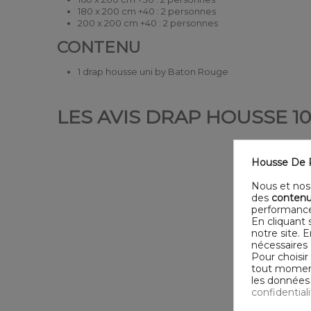
180 x 200 cm +40 : 2 personnes
200 x 200 cm +40 : 2 personnes
CONTENU
1 drap housse uni by Baton Rouge
LES AVIS DRAP HOUSSE 10
Housse De R
Nous et nos 
des
contenu
performance
En cliquant 
notre site. 
nécessaires 
Pour choisir
tout moment,
les données 
confidential