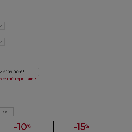
ndé
109,00 €
*
nce métropolitaine
terest
-10
-15
%
%