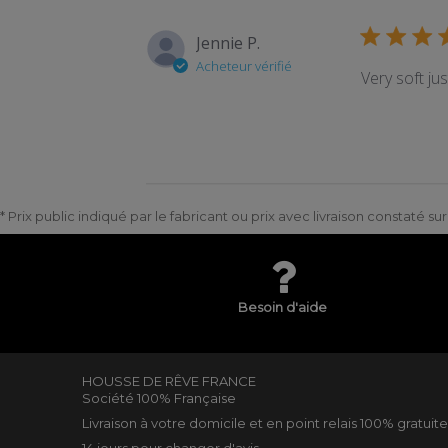
Jennie P.
Acheteur vérifié
Very soft just
* Prix public indiqué par le fabricant ou prix avec livraison constaté s
Besoin d'aide
HOUSSE DE RÊVE FRANCE
Société 100% Française
Livraison à votre domicile et en point relais 100% gratuit