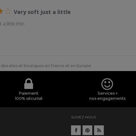
Very soft just a little
 a little thin.
ur des sites et boutiques en France et en Europe.
Paiement
Services +
100% sécurisé
nos engagements
SUIVEZ NOUS
e