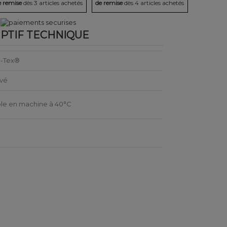
e remise
dès 3 articles achetés
de remise
dès 4 articles achetés
PTIF TECHNIQUE
-Tex®
avé
le en machine à 40°C