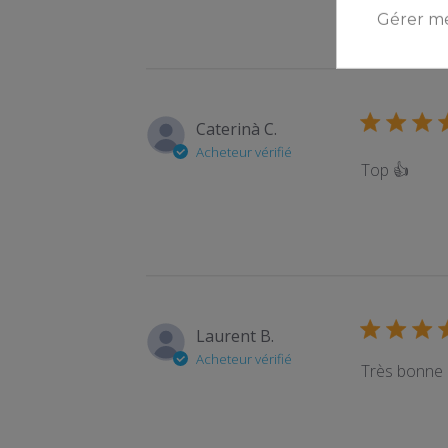
Gérer me
Caterinà C.
Acheteur vérifié
Top 👍
Laurent B.
Acheteur vérifié
Très bonne q