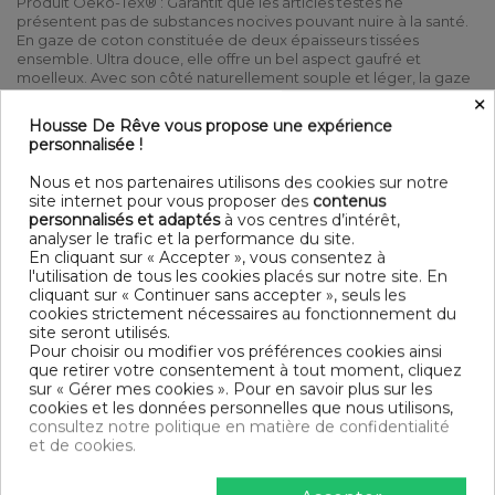
Produit Oeko-Tex® : Garantit que les articles testés ne
présentent pas de substances nocives pouvant nuire à la santé.
En gaze de coton constituée de deux épaisseurs tissées
ensemble. Ultra douce, elle offre un bel aspect gaufré et
moelleux. Avec son côté naturellement souple et léger, la gaze
×
de coton nous enveloppe dans la douceur des langes.
DÉTAIL
Housse De Rêve vous propose une expérience
personnalisée !
Matière : 100% gaze de coton
Nous et nos partenaires utilisons des cookies sur notre
125 gr/m²
site internet pour vous proposer des
contenus
Couleur : Uni
personnalisés et adaptés
à vos centres d’intérêt,
Entretien : Lavable à 40° C avec des couleurs similaires -
analyser le trafic et la performance du site.
Sèche linge possible
En cliquant sur « Accepter », vous consentez à
Finition : Nouettes
l'utilisation de tous les cookies placés sur notre site. En
Modèle : Lie de vin
cliquant sur « Continuer sans accepter », seuls les
Tissage ultra serré 74 fils /cm²
cookies strictement nécessaires au fonctionnement du
1 Cache sommier 100% gaze de coton 90x190 cm
site seront utilisés.
Pour choisir ou modifier vos préférences cookies ainsi
DESCRIPTIF TECHNIQUE
que retirer votre consentement à tout moment, cliquez
sur « Gérer mes cookies ». Pour en savoir plus sur les
cookies et les données personnelles que nous utilisons,
consultez notre politique en matière de confidentialité
Certification
Oeko-Tex®
et de cookies.
Longueur
190