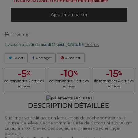
LIVRAISON GRATUITE en France métropolitaine
Ajouter au panier
Imprimer
( Gratuit !)
Détails
Livraison à partir du
mardi 11 août
Tweet
Partager
Pinterest
-5
-10
-15
%
%
%
de remise
dès 2 articles
de remise
dès 3 articles
de remise
dès 4 articles
achetés
achetés
achetés
DESCRIPTION DÉTAILLÉE
Sublimez votre lit avec un large choix de
cache sommier
sur
Housse De Rêve. Cache sommier Gaze de Coton uni 90x190 cm.
Lavable à 40° C avec des couleurs similaires - Sèche linge
possible