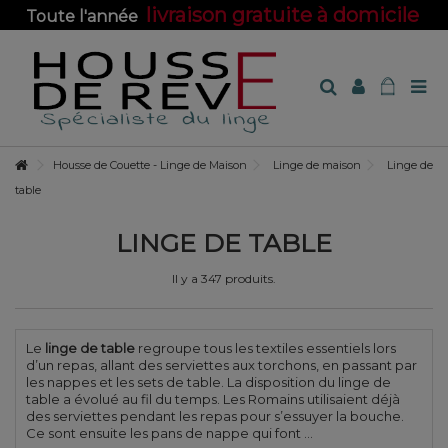
livraison gratuite à domicile
Toute l'année
sur toute la boutique !
Housse de Couette - Linge de Maison
Linge de maison
Linge de
table
LINGE DE TABLE
Il y a 347 produits.
Le
linge de table
regroupe tous les textiles essentiels lors
d’un repas, allant des serviettes aux torchons, en passant par
les nappes et les sets de table. La disposition du linge de
table a évolué au fil du temps. Les Romains utilisaient déjà
des serviettes pendant les repas pour s’essuyer la bouche.
Ce sont ensuite les pans de nappe qui font ...