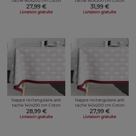
tache 140x200 cm Coton
tache 140x300 cm Coton
Eventa
Eclat Prune
27,99 €
31,99 €
Livraison gratuite
Livraison gratuite
Nappe rectangulaire anti
Nappe rectangulaire anti
tache 140x250 cm Coton
tache 140x200 cm Coton
Eclat Prune
Eclat Prune
28,99 €
27,99 €
Livraison gratuite
Livraison gratuite