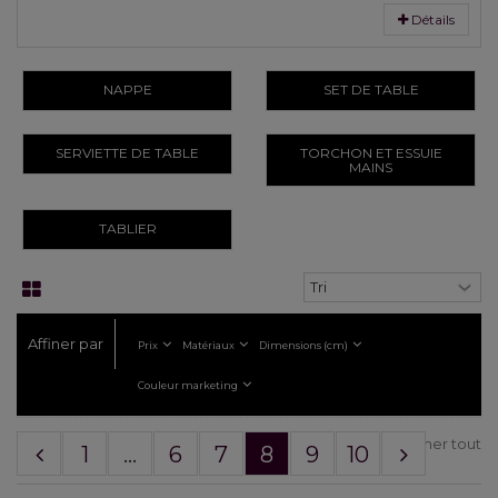
Détails
NAPPE
SET DE TABLE
SERVIETTE DE TABLE
TORCHON ET ESSUIE
MAINS
TABLIER
Affiner par
Prix
Matériaux
Dimensions (cm)
Couleur marketing
Afficher tout
1
...
6
7
8
9
10