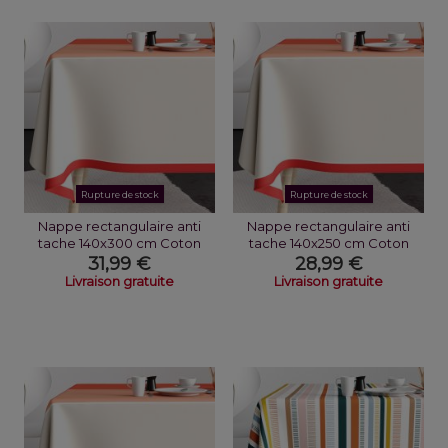
Rupture de stock
Rupture de stock
Nappe rectangulaire anti
Nappe rectangulaire anti
tache 140x300 cm Coton
tache 140x250 cm Coton
Playa Soleil
Playa Soleil
31,99 €
28,99 €
Livraison gratuite
Livraison gratuite