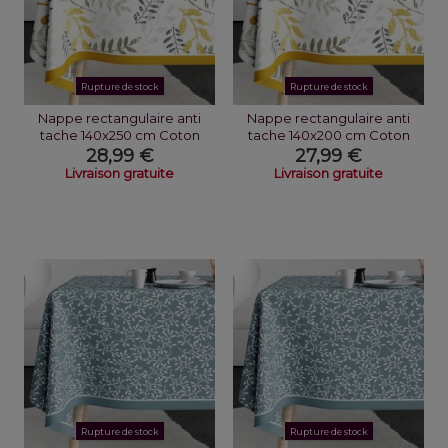
Rupture de stock
Rupture de stock
Nappe rectangulaire anti
Nappe rectangulaire anti
tache 140x250 cm Coton
tache 140x200 cm Coton
Brousse
Brousse
28,99 €
27,99 €
Livraison gratuite
Livraison gratuite
Rupture de stock
Rupture de stock