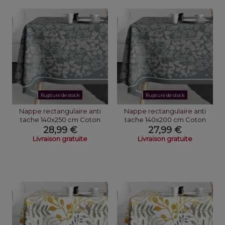
Rupture de stock
Rupture de stock
Nappe rectangulaire anti
Nappe rectangulaire anti
tache 140x250 cm Coton
tache 140x200 cm Coton
Fouga
Fouga
28,99 €
27,99 €
Livraison gratuite
Livraison gratuite