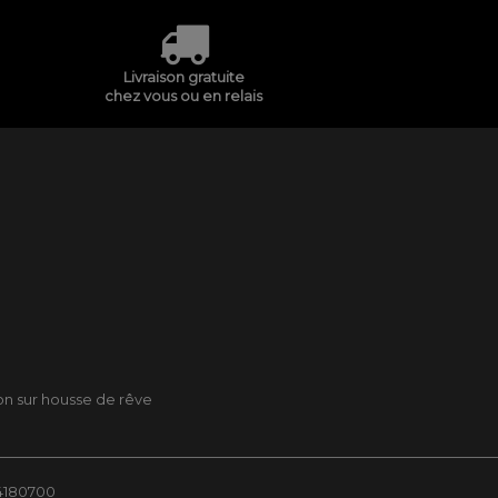
Livraison gratuite
chez vous ou en relais
son sur housse de rêve
84180700