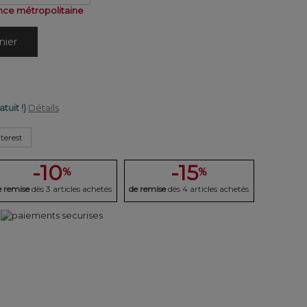
nce métropolitaine
nier
atuit !)
Détails
terest
-10
-15
%
%
e remise
dès 3 articles achetés
de remise
dès 4 articles achetés