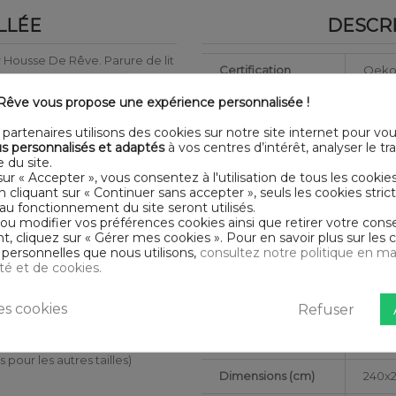
LLÉE
DESCRI
 Housse De Rêve. Parure de lit
Certification
Oeko
urs
êve vous propose une expérience personnalisée !
Longueur
240
 présentent pas de substances
partenaires utilisons des cookies sur notre site internet pour vo
Matériaux
Micro
s personnalisés et adaptés
à vos centres d’intérêt, analyser le traf
 du site.
Conseils
sur « Accepter », vous consentez à l'utilisation de tous les cookie
Lavab
d'entretien
En cliquant sur « Continuer sans accepter », seuls les cookies str
ers
au fonctionnement du site seront utilisés.
 ou modifier vos préférences cookies ainsi que retirer votre co
Type de public
Adult
 cliquez sur « Gérer mes cookies ». Pour en savoir plus sur les 
personnelles que nous utilisons,
consultez notre politique en ma
Largeur
260
ité et de cookies.
Collection
HDR
s cookies
Refuser
Finition housse de
Bout
couette
es pour les autres tailles)
Dimensions (cm)
240x