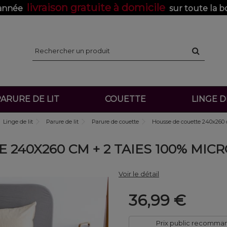
livraison gratuite à domicile
'année
sur toute la b
ARURE DE LIT
COUETTE
LINGE 
Linge de lit
Parure de lit
Parure de couette
Housse de couette 240x260 c
 240X260 CM + 2 TAIES 100% MIC
Voir le détail
36,99 €
Prix public recomma