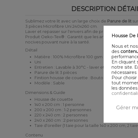
DESCRIPTION DÉTAI
Sublimez votre lit avec un large choix de
Parure de lit
sur
3 pièces Microfibre Uni 240x260 cm.
Laver et repasser sur l'envers afin de protéger les coule
Housse De R
Produit Oeko-Tex® : Garantit que les articles testés ne
nocives pouvant nuire à la santé.
Nous et nos 
Détail
des
contenu
performance
Matière : 100% Microfibre 100 gsm
En cliquant 
Uni
notre site. 
Entretien : Lavable à 30°C - laver et sécher sur l'env
nécessaires 
Parure de lit 3 pièces
Pour choisir
Finition housse de couette : Bouton
tout moment,
Modèle : Sable
les données 
Dimensions & Guide
confidential
Housse de couette
140 x 200 cm : 1 personne
Gérer me
200 x 200 cm : 1-2 personnes
220 x 240 cm : 2 personnes
240 x 260 cm : 2 personnes
Taie d'oreiller (1 taie pour la taille 140 x 200 cm, 2 tai
Contenu