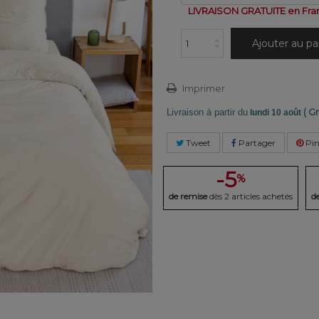
LIVRAISON GRATUITE en Fra
Ajouter au pa
Imprimer
( Gr
Livraison à partir du
lundi 10 août
Tweet
Partager
Pin
-5
%
de remise
dès 2 articles achetés
d