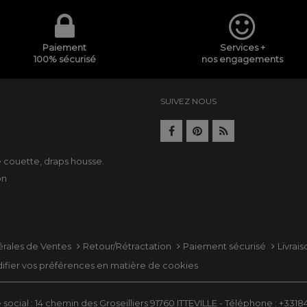
Paiement
Services +
100% sécurisé
nos engagements
SUIVEZ NOUS
e
e couette
,
draps housse
.
on
érales de Ventes
Retour/Rétractation
Paiement sécurisé
Livrai
ifier vos préférences en matière de cookies
social : 14 chemin des Groseilliers 91760 ITTEVILLE - Téléphone : +331