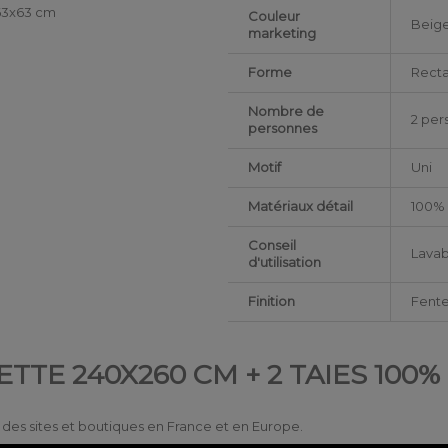
 63x63 cm
Couleur
Beig
marketing
Forme
Recta
Nombre de
2 per
personnes
Motif
Uni
Matériaux détail
100% 
Conseil
Lavab
d'utilisation
Finition
Fente
TTE 240X260 CM + 2 TAIES 100
ur des sites et boutiques en France et en Europe.