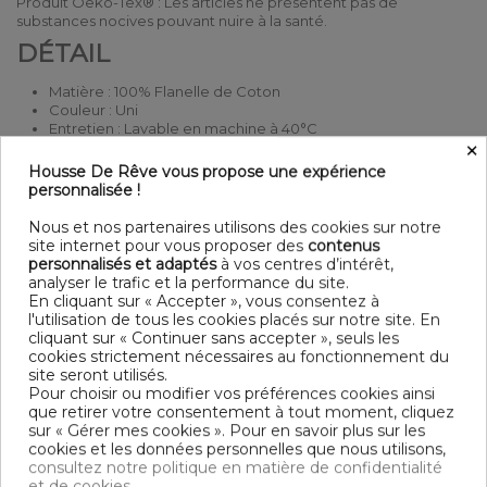
Produit Oeko-Tex® : Les articles ne présentent pas de
substances nocives pouvant nuire à la santé.
DÉTAIL
Matière : 100% Flanelle de Coton
Couleur : Uni
Entretien : Lavable en machine à 40°C
×
Finition : Ouverture boutonnière et Boutons en bois
Modèle : Neige
Housse De Rêve vous propose une expérience
personnalisée !
DIMENSIONS & GUIDE
Nous et nos partenaires utilisons des cookies sur notre
Housse de couette
site internet pour vous proposer des
contenus
140 x 200 cm : 1 personne
personnalisés et adaptés
à vos centres d’intérêt,
200 x 200 cm : 1-2 personnes
analyser le trafic et la performance du site.
220 x 240 cm : 2 personnes
En cliquant sur « Accepter », vous consentez à
240 x 260 cm : 2 personnes
l'utilisation de tous les cookies placés sur notre site. En
cliquant sur « Continuer sans accepter », seuls les
CONTENU
cookies strictement nécessaires au fonctionnement du
site seront utilisés.
1 Housse de couette 140x200 cm 100% Flanelle de Coton
Pour choisir ou modifier vos préférences cookies ainsi
que retirer votre consentement à tout moment, cliquez
sur « Gérer mes cookies ». Pour en savoir plus sur les
DESCRIPTIF TECHNIQUE
cookies et les données personnelles que nous utilisons,
consultez notre politique en matière de confidentialité
et de cookies.