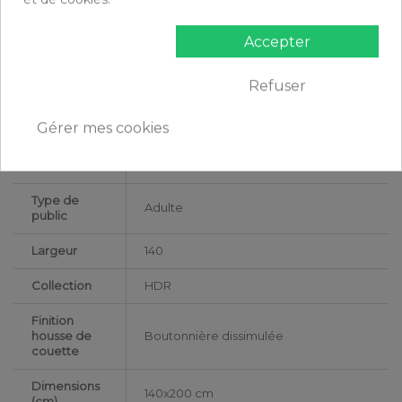
Certification
Oeko-Tex®
Accepter
Longueur
200
Grammage
170 gr/m²
Refuser
Matériaux
Flanelle de Coton
Gérer mes cookies
Conseils
Lavable en machine à 40°C
d'entretien
Type de
Adulte
public
Largeur
140
Collection
HDR
Finition
housse de
Boutonnière dissimulée
couette
Dimensions
140x200 cm
(cm)