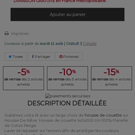
LIVRAISON GRATUITE en France métropolitaine
Ajouter au panier
Imprimer
( Gratuit !)
Détails
Livraison à partir du
mardi 11 août
Tweet
Partager
Pinterest
-5
-10
-15
%
%
%
de remise
dès 2 articles
de remise
dès 3 articles
de remise
dès 4 articles
achetés
achetés
achetés
DESCRIPTION DÉTAILLÉE
Sublimez votre lit avec un large choix de
housse de couette
sur
Housse De Rêve. Housse de couette 140x200 cm 100% Flanelle
de Coton Neige.
Laver et repasser sur l'envers afin de protéger les couleurs